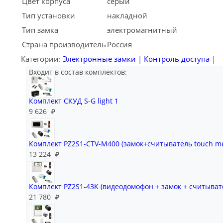
Цвет корпуса
серый
Тип установки
накладной
Тип замка
электромагнитный
Страна производитель
Россия
Категории:
Электронные замки
|
Контроль доступа
|
Входит в состав комплектов:
Комплект СКУД S-G light 1
9 626
₽
Комплект PZ2S1-CTV-M400 (замок+считыватель touch 
13 224
₽
Комплект PZ2S1-43K (видеодомофон + замок + считыват
21 780
₽