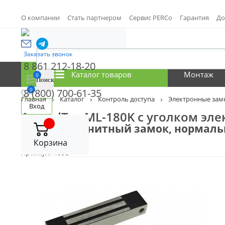
О компании
Стать партнером
Сервис PERCo
Гарантия
До
Заказать звонок
8 861 212-18-20
Каталог товаров
Монтаж
0
0
8 (800) 700-61-35
Главная
Каталог
Контроль доступа
Электронные зам
Вход
AccordTec ML-180K с уголком эл
Электромагнитный замок, нормально
Сравнить
Отложить
Корзина
Артикул:
4095