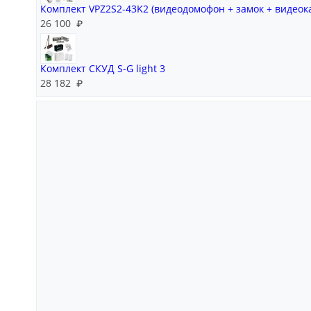
Комплект VPZ2S2-43K2 (видеодомофон + замок + видеок
26 100
₽
Комплект СКУД S-G light 3
28 182
₽