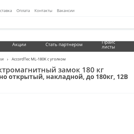
ставка
Оплата
Контакты
Вакансии
Прайс
Акции
Стать партнером
листы
ки
AccordTec ML-180K с уголком
ектромагнитный замок 180 кг
 открытый, накладной, до 180кг, 12В