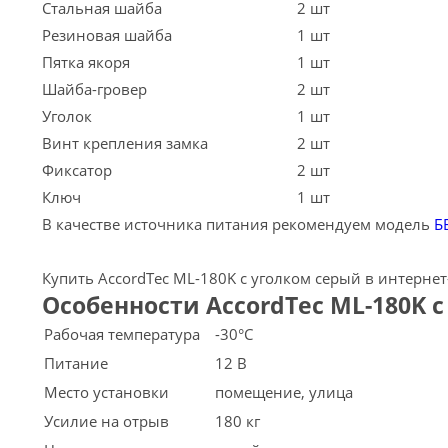
Стальная шайба
2 шт
Резиновая шайба
1 шт
Пятка якоря
1 шт
Шайба-гровер
2 шт
Уголок
1 шт
Винт крепления замка
2 шт
Фиксатор
2 шт
Ключ
1 шт
В качестве источника питания рекомендуем модель
Б
Купить AccordTec ML-180K с уголком серый в интернет
Особенности AccordTec ML-180K 
Рабочая температура
-30°С
Питание
12 В
Место установки
помещение, улица
Усилие на отрыв
180 кг