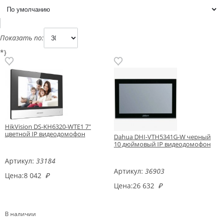
Показать по:
*}
HikVision DS-KH6320-WTE1 7"
цветной IP видеодомофон
Dahua DHI-VTH5341G-W черный
10 дюймовый IP видеодомофон
Артикул:
33184
Артикул:
36903
Цена:
8 042
₽
Цена:
26 632
₽
В наличии