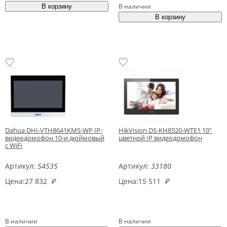
В наличии
Dahua DHI-VTH8641KMS-WP IP-
HikVision DS-KH8520-WTE1 10"
видеодомофон 10-и дюймовый
цветной IP видеодомофон
с WiFi
Артикул:
54535
Артикул:
33180
Цена:
27 832
₽
Цена:
15 511
₽
В наличии
В наличии