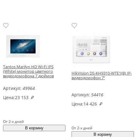
Tantos Marilyn HD Wi-Fi IPS
(White) монитор цветного
HikVision DS-KH9310-WTE1(B) IP-
видеодомофона 7 дюймов
видеодомофон 7“
Артикул:
49964
Артикул:
54416
Цена:
23 153
₽
Цена:
14 426
₽
От 2-х дней
От 2-х дней