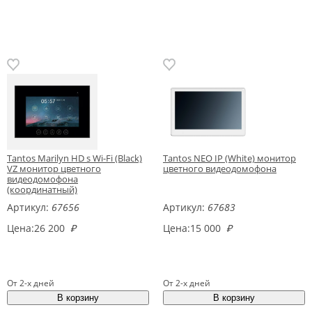
Tantos Marilyn HD s Wi-Fi (Black)
Tantos NEO IP (White) монитор
VZ монитор цветного
цветного видеодомофона
видеодомофона
(координатный)
Артикул:
67656
Артикул:
67683
Цена:
26 200
₽
Цена:
15 000
₽
От 2-х дней
От 2-х дней