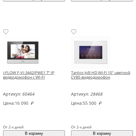
i-FLOW F-VI-3442IPWE1 7“ IP
Tantos Jolli HD Wi-Fi 10" цветной
видеодомофон с WI-FI
CVBS видеодомофон
Артикул:
60464
Артикул:
28468
Цена:
16 090
₽
Цена:
55 500
₽
От 2-х дней
От 2-х дней