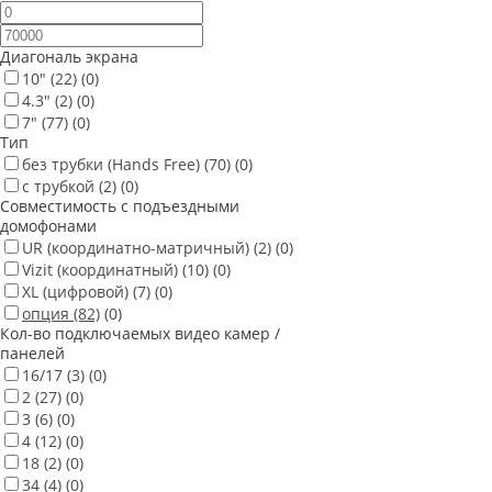
Диагональ экрана
10"
(22)
(0)
4.3"
(2)
(0)
7"
(77)
(0)
Тип
без трубки (Hands Free)
(70)
(0)
с трубкой
(2)
(0)
Совместимость с подъездными
домофонами
UR (координатно-матричный)
(2)
(0)
Vizit (координатный)
(10)
(0)
XL (цифровой)
(7)
(0)
опция
(82)
(0)
Кол-во подключаемых видео камер /
панелей
16/17
(3)
(0)
2
(27)
(0)
3
(6)
(0)
4
(12)
(0)
18
(2)
(0)
34
(4)
(0)