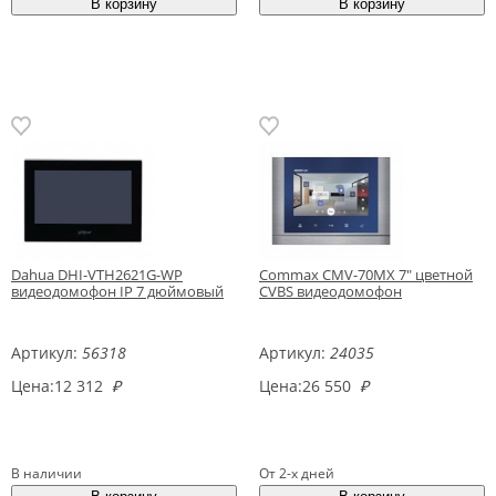
Dahua DHI-VTH2621G-WP
Commax CMV-70MX 7" цветной
видеодомофон IP 7 дюймовый
CVBS видеодомофон
Артикул:
56318
Артикул:
24035
Цена:
12 312
₽
Цена:
26 550
₽
В наличии
От 2-х дней