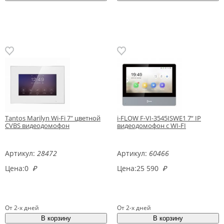
Tantos Marilyn Wi-Fi 7" цветной
i-FLOW F-VI-3545ISWE1 7“ IP
CVBS видеодомофон
видеодомофон с WI-FI
Артикул:
28472
Артикул:
60466
Цена:
0
₽
Цена:
25 590
₽
От 2-х дней
От 2-х дней