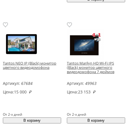
Tantos NEO IP (Black) монитор
Tantos Marilyn HD Wi-Fi IPS
цветного видеодомофона
(Black) монитор цветного
видеодомофона 7 дюймов
Артикул:
67684
Артикул:
49963
Цена:
15 000
₽
Цена:
23 153
₽
От 2-х дней
От 2-х дней