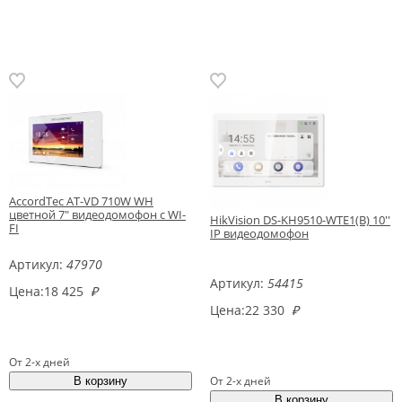
AccordTec AT-VD 710W WH
цветной 7" видеодомофон с WI-
HikVision DS-KH9510-WTE1(B) 10''
FI
IP видеодомофон
Артикул:
47970
Артикул:
54415
Цена:
18 425
₽
Цена:
22 330
₽
От 2-х дней
От 2-х дней