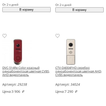
От 2-х дней
От 2-х дней
DVC-514Re Color красный
CTV-D4004FHD серебро
одноабонентская цветная CVBS,
одноабонентская цветная AHD,
AHD видеопанель
CVBS видеопанель
Артикул:
29238
Артикул:
34024
Цена:
3 906
₽
Цена:
7 290
₽