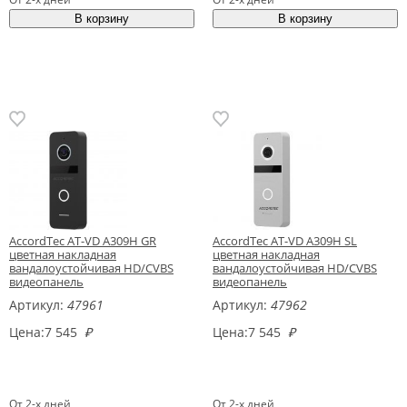
AccordTec AT-VD A309H GR
AccordTec AT-VD A309H SL
цветная накладная
цветная накладная
вандалоустойчивая HD/CVBS
вандалоустойчивая HD/CVBS
видеопанель
видеопанель
Артикул:
47961
Артикул:
47962
Цена:
7 545
₽
Цена:
7 545
₽
От 2-х дней
От 2-х дней