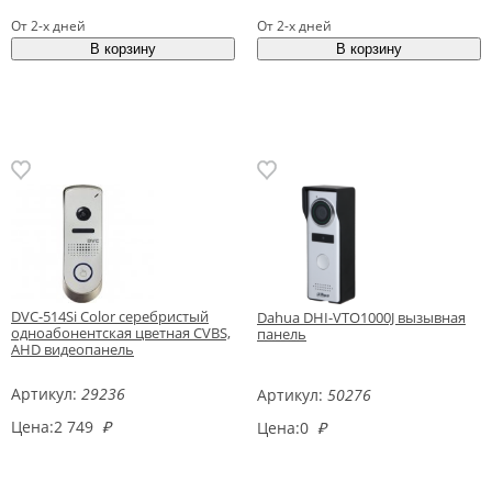
От 2-х дней
От 2-х дней
DVC-514Si Color серебристый
Dahua DHI-VTO1000J вызывная
одноабонентская цветная CVBS,
панель
AHD видеопанель
Артикул:
29236
Артикул:
50276
Цена:
2 749
₽
Цена:
0
₽