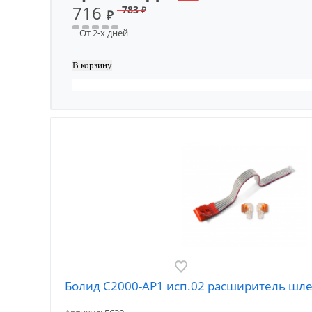
716
783
₽
₽
От 2-х дней
Болид С2000-АР1 исп.02 расширитель шл