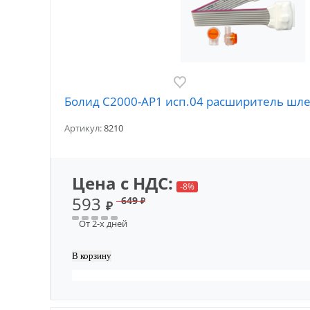
Болид С2000-АР1 исп.04 расширитель шл
Артикул:
8210
Цена с НДС:
-8%
593
649
₽
₽
От 2-х дней