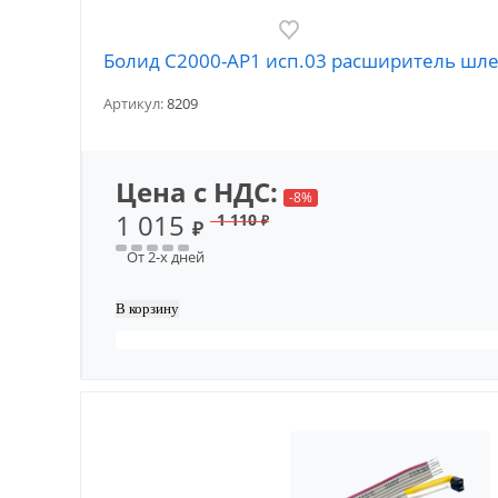
Болид С2000-АР1 исп.03 расширитель шл
Артикул:
8209
Цена с НДС:
-8%
1 015
1 110
₽
₽
От 2-х дней