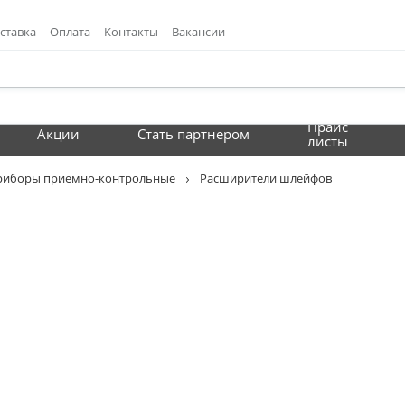
ставка
Оплата
Контакты
Вакансии
Прайс
Акции
Стать партнером
листы
риборы приемно-контрольные
Расширители шлейфов