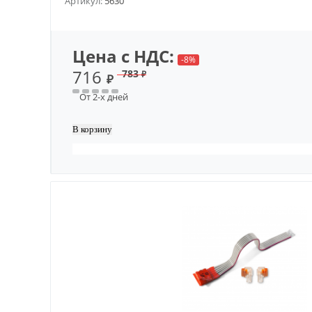
Артикул:
5630
Цена с НДС:
-8%
716
783
₽
₽
От 2-х дней