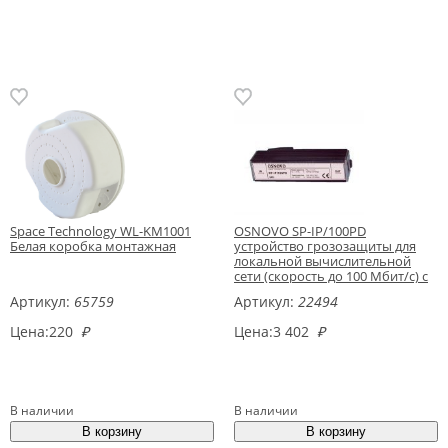
Space Technology WL-KM1001
OSNOVO SP-IP/100PD
Белая коробка монтажная
устройство грозозащиты для
локальной вычислительной
сети (скорость до 100 Мбит/с) с
защитой линий PoE
Артикул:
65759
Артикул:
22494
Цена:
220
₽
Цена:
3 402
₽
В наличии
В наличии