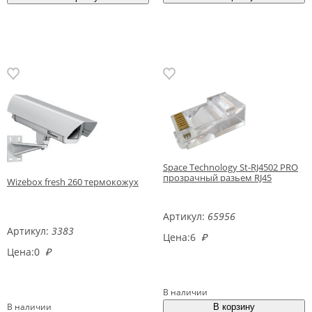
Space Technology St-RJ4502 PRO
прозрачный разьем RJ45
Wizebox fresh 260 термокожух
Артикул:
65956
Артикул:
3383
Цена:
6
₽
Цена:
0
₽
В наличии
В наличии