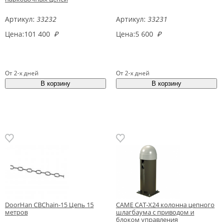
Артикул:
33232
Артикул:
33231
Цена:
101 400
₽
Цена:
5 600
₽
От 2-х дней
От 2-х дней
DoorHan CBChain-15 Цепь 15
CAME CAT-X24 колонна цепного
метров
шлагбаума с приводом и
блоком управления