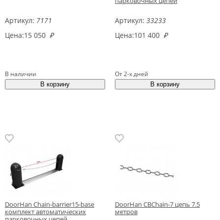
парковочных цепей
Артикул:
7171
Артикул:
33233
Цена:
15 050
₽
Цена:
101 400
₽
В наличии
От 2-х дней
DoorHan Chain-barrier15-base
DoorHan CBChain-7 цепь 7.5
комплект автоматических
метров
парковочных цепей