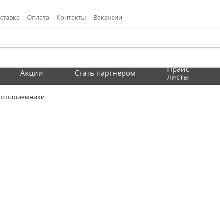
ставка
Оплата
Контакты
Вакансии
Прайс
Акции
Стать партнером
листы
ртоприемники