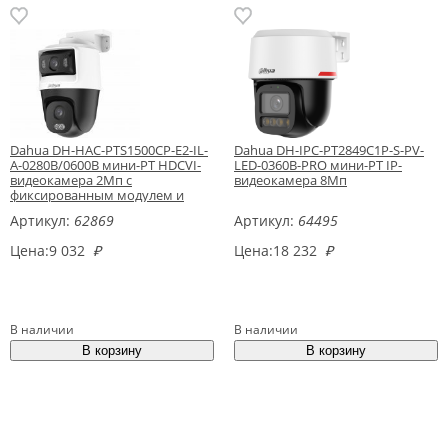
Dahua DH-HAC-PTS1500CP-E2-IL-
Dahua DH-IPC-PT2849C1P-S-PV-
A-0280B/0600B мини-PT HDCVI-
LED-0360B-PRO мини-PT IP-
видеокамера 2Мп с
видеокамера 8Мп
фиксированным модулем и
двойной подсветкой
Артикул:
62869
Артикул:
64495
Цена:
9 032
₽
Цена:
18 232
₽
В наличии
В наличии