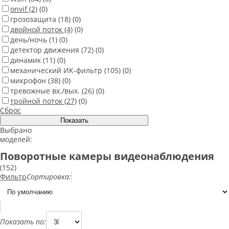
onvif
(2)
(0)
грозозащита
(18)
(0)
двойной поток
(4)
(0)
день/ночь
(1)
(0)
детектор движения
(72)
(0)
динамик
(11)
(0)
механический ИК-фильтр
(105)
(0)
микрофон
(38)
(0)
тревожные вх./вых.
(26)
(0)
тройной поток
(27)
(0)
Сброс
Выбрано
моделей:
Поворотные камеры видеонаблюдения
(152)
Фильтр
Сортировка:
Показать по: