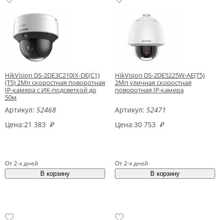
HikVision DS-2DE3C210IX-DE(C1)
HikVision DS-2DE5225W-AE(T5)
(T5) 2Мп скоростная поворотная
2Мп уличная скоростная
IP-камера c ИК-подсветкой до
поворотная IP-камера
50м
Артикул:
52468
Артикул:
52471
Цена:
21 383
₽
Цена:
30 753
₽
От 2-х дней
От 2-х дней