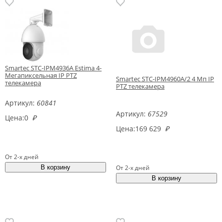
Smartec STC-IPM4936A Estima 4-
Мегапиксельная IP PTZ
Smartec STC-IPM4960A/2 4 Мп IP
телекамера
PTZ телекамера
Артикул:
60841
Артикул:
67529
Цена:
0
₽
Цена:
169 629
₽
От 2-х дней
От 2-х дней