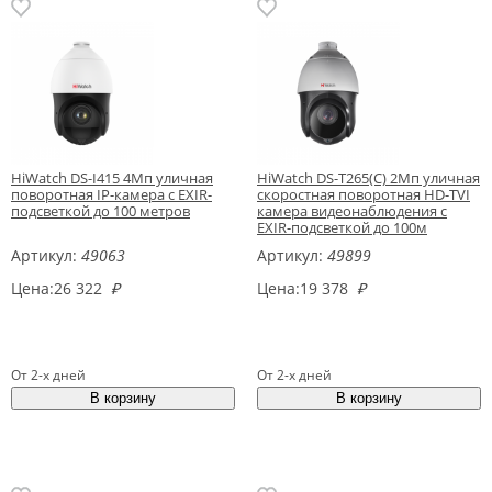
HiWatch DS-I415 4Мп уличная
HiWatch DS-T265(C) 2Мп уличная
поворотная IP-камера с EXIR-
скоростная поворотная HD-TVI
подсветкой до 100 метров
камера видеонаблюдения с
EXIR-подсветкой до 100м
Артикул:
49063
Артикул:
49899
Цена:
26 322
₽
Цена:
19 378
₽
От 2-х дней
От 2-х дней