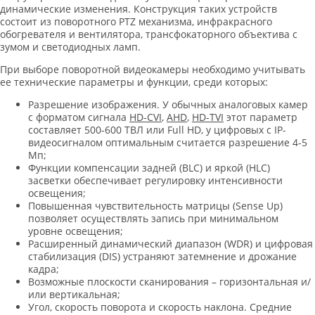
динамические изменения. Конструкция таких устройств
состоит из поворотного PTZ механизма, инфракрасного
обогревателя и вентилятора, трансфокаторного объектива с
зумом и светодиодных ламп.
При выборе поворотной видеокамеры необходимо учитывать
ее технические параметры и функции, среди которых:
Разрешение изображения. У обычных аналоговых камер
с форматом сигнала
HD-CVI
,
AHD
,
HD-TVI
этот параметр
составляет 500-600 ТВЛ или Full HD, у цифровых с IP-
видеосигналом оптимальным считается разрешение 4-5
Мп;
Функции компенсации задней (BLC) и яркой (HLC)
засветки обеспечивает регулировку интенсивности
освещения;
Повышенная чувствительность матрицы (Sense Up)
позволяет осуществлять запись при минимальном
уровне освещения;
Расширенный динамический диапазон (WDR) и цифровая
стабилизация (DIS) устраняют затемнение и дрожание
кадра;
Возможные плоскости сканирования – горизонтальная и/
или вертикальная;
Угол, скорость поворота и скорость наклона. Средние