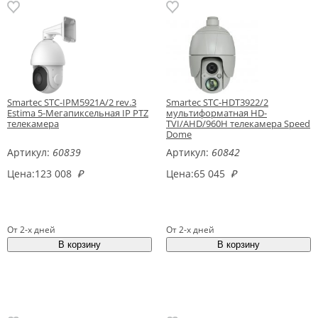
Smartec STC-IPM5921A/2 rev.3
Smartec STC-HDT3922/2
Estima 5-Мегапиксельная IP PTZ
мультиформатная HD-
телекамера
TVI/AHD/960H телекамера Speed
Dome
Артикул:
60839
Артикул:
60842
Цена:
123 008
₽
Цена:
65 045
₽
От 2-х дней
От 2-х дней