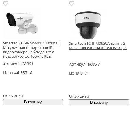
Smartec STC-IPM5911/1 Estima 5
Smartec STC-IPM3930A Estima 2-
Мп уличная поворотная IP
Мегапиксельная IP телекамера
видеокамера наблюдения с
подсветкой до 100м, c PoE
Артикул:
28391
Артикул:
60838
Цена:
44 357
₽
Цена:
0
₽
От 2-х дней
От 2-х дней