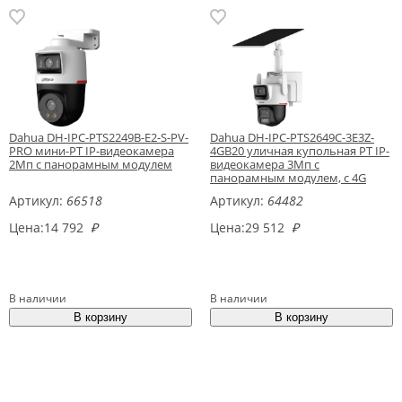
Dahua DH-IPC-PTS2249B-E2-S-PV-
Dahua DH-IPC-PTS2649C-3E3Z-
PRO мини-PT IP-видеокамера
4GB20 уличная купольная PT IP-
2Мп с панорамным модулем
видеокамера 3Мп с
панорамным модулем, с 4G
модулем и солнечной батареей
Артикул:
66518
Артикул:
64482
Цена:
14 792
₽
Цена:
29 512
₽
В наличии
В наличии