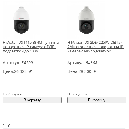
HiWatch DS-I415(B) 4Мп уличная
HikVision DS-2DE4225IW-DE(T5)
поворотная IP-камера с EXIR-
2Мп скоростная поворотная IP-
подсветкой до 100м
камера c ИК-подсветкой
Артикул:
54109
Артикул:
54368
Цена:
26 322
₽
Цена:
28 300
₽
От 2-х дней
От 2-х дней
1
2
...
6