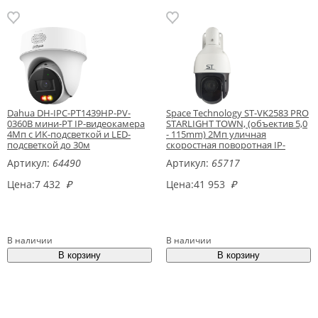
Dahua DH-IPC-PT1439HP-PV-
Space Technology ST-VK2583 PRO
0360B мини-PT IP-видеокамера
STARLIGHT TOWN, (объектив 5,0
4Мп с ИК-подсветкой и LED-
- 115mm) 2Мп уличная
подсветкой до 30м
скоростная поворотная IP-
камера
Артикул:
64490
Артикул:
65717
Цена:
7 432
₽
Цена:
41 953
₽
В наличии
В наличии