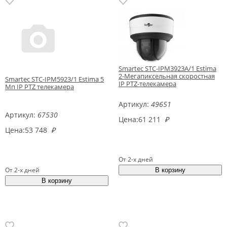
Smartec STC-IPM3923A/1 Estima
2-Мегапиксельная скоростная
Smartec STC-IPM5923/1 Estima 5
IP PTZ-телекамера
Мп IP PTZ телекамера
Артикул:
49651
Артикул:
67530
Цена:
61 211
₽
Цена:
53 748
₽
От 2-х дней
От 2-х дней