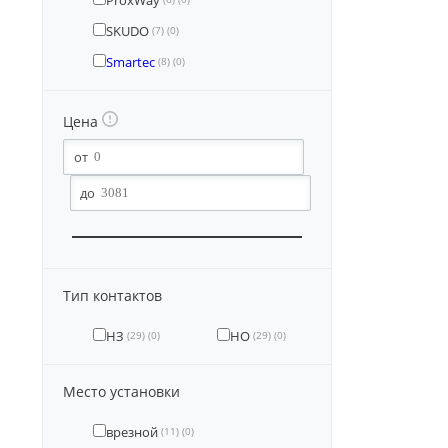
ProxWay
SKUDO
(7)
(0)
Smartec
(8)
(0)
Цена
Тип контактов
НЗ
НО
(29)
(0)
(29)
(0)
Место установки
врезной
(11)
(0)