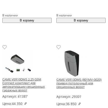
В наличии
В наличии
CAME VER10DMS 2.25 GSM
CAME VER13DMS (801MV-0020)
Connect комплект для
привод потолочный для
автоматизации секционных
секционных ворот
гаражных ворот
Артикул:
61387
Артикул:
29301
Цена:
44 350
₽
Цена:
36 850
₽