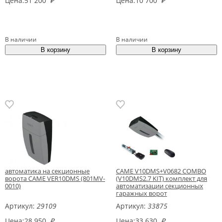
Цена:
51 200
₽
Цена:
10 700
₽
В наличии
В наличии
автоматика на секционные
CAME V10DMS+V0682 COMBO
ворота CAME VER10DMS (801MV-
(V10DMS2.7 KIT) комплект для
0010)
автоматизации секционных
гаражных ворот
Артикул:
29109
Артикул:
33875
Цена:
28 950
₽
Цена:
33 630
₽