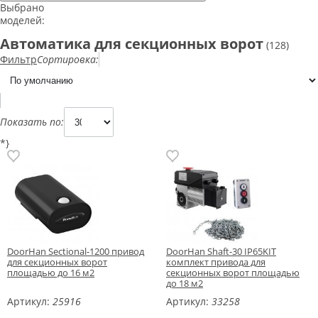
Выбрано
моделей:
Автоматика для секционных ворот
(128)
Фильтр
Сортировка:
Показать по:
*}
DoorHan Sectional-1200 привод
DoorHan Shaft-30 IP65KIT
для секционных ворот
комплект привода для
площадью до 16 м2
секционных ворот площадью
до 18 м2
Артикул:
25916
Артикул:
33258