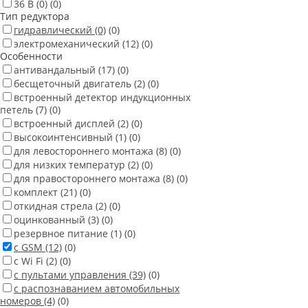
36 В
(0)
(0)
Тип редуктора
гидравлический
(0)
(0)
электромеханический
(12)
(0)
Особенности
антивандальный
(17)
(0)
бесщеточный двигатель
(2)
(0)
встроенный детектор индукционных
петель
(7)
(0)
встроенный дисплей
(2)
(0)
высокоинтенсивный
(1)
(0)
для левостороннего монтажа
(8)
(0)
для низких температур
(2)
(0)
для правостороннего монтажа
(8)
(0)
комплект
(21)
(0)
откидная стрела
(2)
(0)
оцинкованный
(3)
(0)
резервное питание
(1)
(0)
с GSM
(12)
(0)
с Wi Fi
(2)
(0)
с пультами управления
(39)
(0)
с распознаванием автомобильных
номеров
(4)
(0)