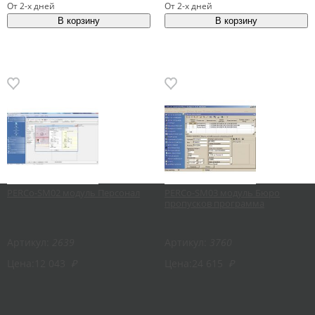
От 2-х дней
От 2-х дней
PERCo-SM02 модуль Персонал
PERCo-SM03 модуль Бюро
пропусков программа
Артикул:
2639
Артикул:
3760
Цена:
12 043
₽
Цена:
24 615
₽