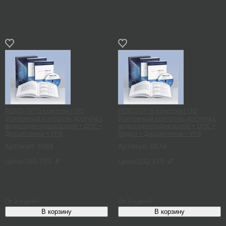
PERCo-SP15 комплект ПО
PERCo-SP16 комплект ПО
Усиленный контроль доступа с
Усиленный контроль доступа с
видеоидентификацией + ОПС +
видеоидентификацией + ОПС +
Дисциплина + УРВ
Видео + Дисциплина + УРВ
Артикул:
5988
Артикул:
6674
Цена:
165 159
₽
Цена:
232 519
₽
От 2-х дней
От 2-х дней