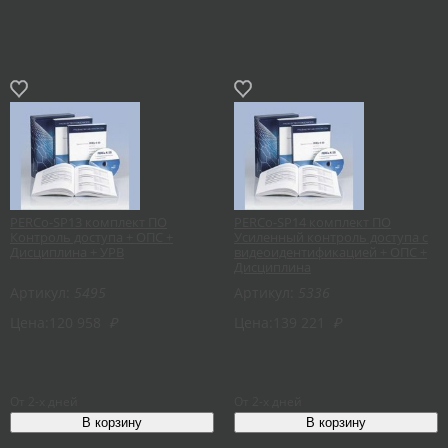
PERCo-SP13 комплект ПО
PERCo-SP14 комплект ПО
Контроль доступа + ОПС +
Усиленный контроль доступа с
Дисциплина + УРВ
видеоидентификацией + ОПС +
Дисциплина
Артикул:
5495
Артикул:
5336
Цена:
120 958
₽
Цена:
139 221
₽
От 2-х дней
От 2-х дней