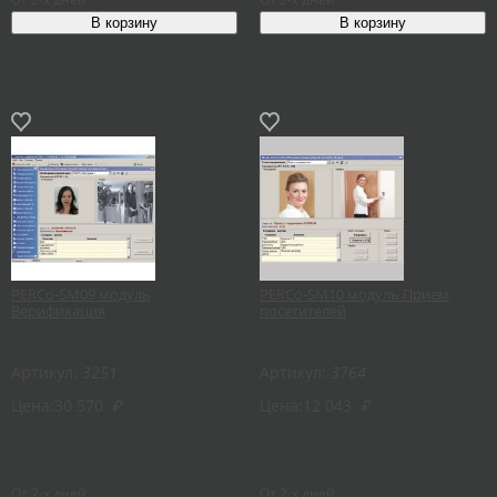
PERCo-SM09 модуль
PERCo-SM10 модуль Прием
Верификация
посетителей
Артикул:
3251
Артикул:
3764
Цена:
30 570
₽
Цена:
12 043
₽
От 2-х дней
От 2-х дней