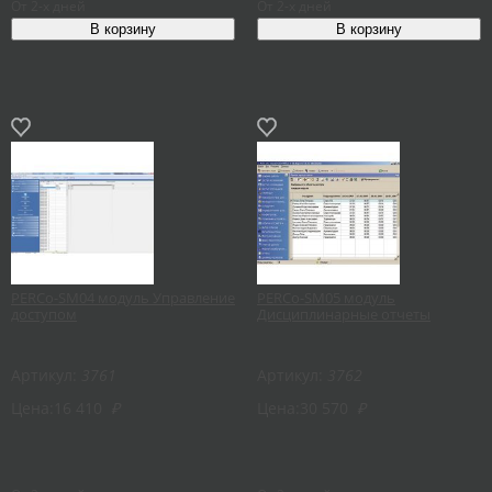
От 2-х дней
От 2-х дней
PERCo-SM04 модуль Управление
PERCo-SM05 модуль
доступом
Дисциплинарные отчеты
Артикул:
3761
Артикул:
3762
Цена:
16 410
₽
Цена:
30 570
₽