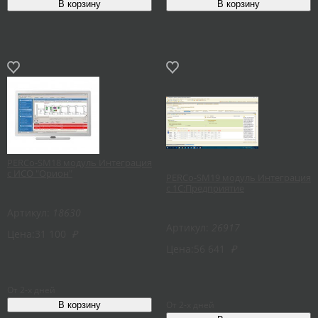
PERCo-SM18 модуль Интеграция
с ИСО "Орион"
PERCo-SM19 модуль Интеграция
с 1С:Предприятие
Артикул:
18630
Артикул:
26917
Цена:
31 100
₽
Цена:
56 641
₽
От 2-х дней
От 2-х дней