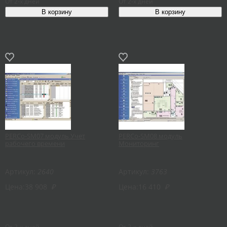
От 2-х дней
От 2-х дней
PERCo-SM07 модуль Учет
PERCo-SM08 модуль
рабочего времени
Мониторинг
Артикул:
2640
Артикул:
3763
Цена:
38 908
₽
Цена:
16 410
₽
От 2-х дней
От 2-х дней