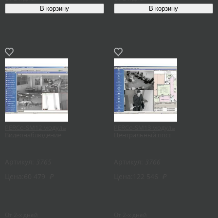
PERCo-SM12 модуль
PERCo-SM13 модуль
Видеонаблюдение
Центральный пост
Артикул:
3765
Артикул:
3766
Цена:
60 479
₽
Цена:
122 546
₽
От 2-х дней
От 2-х дней