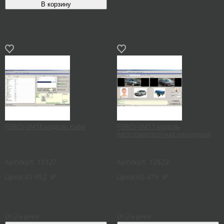
PERCo-SM16 модуль Кафе
PERCo-SM17 модуль
Автотранспортная проходная
Артикул:
11127
Артикул:
12623
Цена:
41 952
₽
Цена:
60 479
₽
От 2-х дней
От 2-х дней