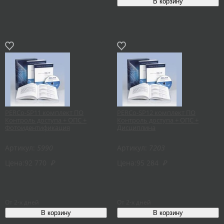
PERCo-SP11 комплект ПО
PERCo-SP12 комплект ПО
Контроль доступа + ОПС +
Контроль доступа + ОПС +
Фотоидентификация
Дисциплина
Артикул:
5990
Артикул:
7203
Цена:
92 770
₽
Цена:
95 284
₽
От 2-х дней
От 2-х дней