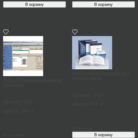
PERCo-SP09 комплект ПО на 3
рабочих места
PERCo-SM14 модуль Дизайнер
пропусков
Артикул:
12621
Артикул:
3767
Цена:
64 714
₽
Цена:
12 043
₽
От 2-х дней
От 2-х дней