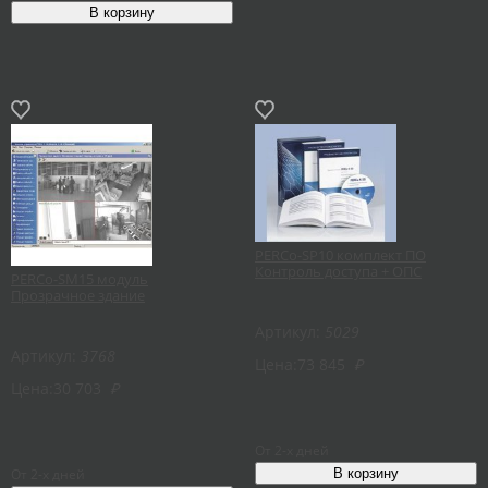
PERCo-SP10 комплект ПО
Контроль доступа + ОПС
PERCo-SM15 модуль
Прозрачное здание
Артикул:
5029
Артикул:
3768
Цена:
73 845
₽
Цена:
30 703
₽
От 2-х дней
От 2-х дней