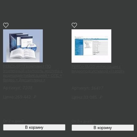
PERCo-SP17 комплект ПО
PERCo-SM20 интеграция с
Усиленный контроль доступа с
видеоподсистемой «Trassir»
видеоидентификацией + ОПС +
Видео + Дисциплина +
Центральный пост охраны
Артикул:
7208
Артикул:
36417
Цена:
269 442
₽
Цена:
33 085
₽
От 2-х дней
От 2-х дней