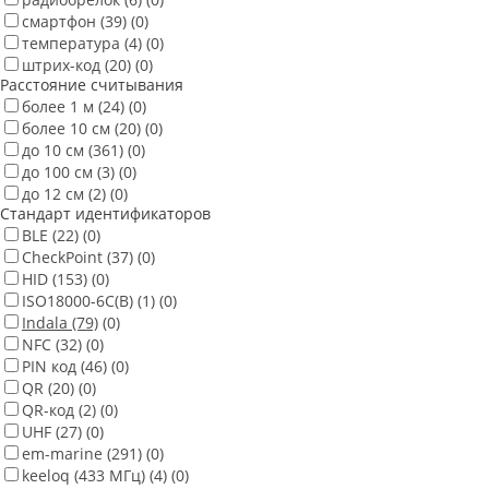
смартфон
(39)
(0)
температура
(4)
(0)
штрих-код
(20)
(0)
Расстояние считывания
более 1 м
(24)
(0)
более 10 см
(20)
(0)
до 10 см
(361)
(0)
до 100 см
(3)
(0)
до 12 см
(2)
(0)
Стандарт идентификаторов
BLE
(22)
(0)
CheckPoint
(37)
(0)
HID
(153)
(0)
ISO18000-6C(B)
(1)
(0)
Indala
(79)
(0)
NFC
(32)
(0)
PIN код
(46)
(0)
QR
(20)
(0)
QR-код
(2)
(0)
UHF
(27)
(0)
em-marine
(291)
(0)
keeloq (433 МГц)
(4)
(0)