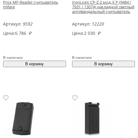
Prox MF-Reader считыватель
IronLogic CP-Z-2 мод. E P (9484 /
mifare
7931 / 13074) накладной светлый
антивандальный считыватель
Артикул:
9592
Артикул:
12220
Цена:
6 786
₽
Цена:
2 030
₽
В наличии
В наличии