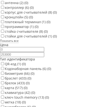
антенна
(2)
(0)
контроллер
(6)
(0)
корпус для считывателей
(8)
(0)
кронштейн
(5)
(0)
платежный терминал
(1)
(0)
программатор
(1)
(0)
стойка считывателя
(8)
(0)
стойки для считывателей
(1)
(0)
Показать все
Цена
Тип идентификатора
QR-код
(1)
(0)
Кодонаборная панель
(6)
(0)
биометрия
(66)
(0)
браслет
(433)
(0)
брелок
(433)
(0)
карта
(517)
(0)
клавиатура
(42)
(0)
ключ touch memory
(13)
(0)
метка
(18)
(0)
радиобрелок
(6)
(0)