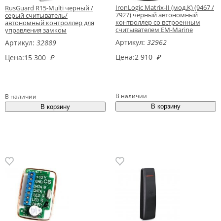
IronLogic Matrix-II (мод.K) (9467 /
RusGuard R15-Multi черный /
7927) черный автономный
серый считыватель/
контроллер со встроенным
автономный контроллер для
считывателем EM-Marine
управления замком
Артикул:
32962
Артикул:
32889
Цена:
2 910
₽
Цена:
15 300
₽
В наличии
В наличии