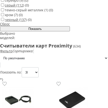
серебро
(9)
(0)
серый
(112)
(0)
темно-серый металлик
(1)
(0)
хром
(7)
(0)
черный
(137)
(0)
Сброс
Выбрано
моделей:
Считыватели карт Proximity
(634)
Фильтр
Сортировка:
Показать по:
*}