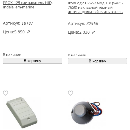
PROX-125 считыватель HID,
IronLogic CP-Z-2 мод. E P (9485 /
Indala, em-marine
7650) накладной тёмный
антивандальный считыватель
Артикул:
18187
Артикул:
32966
Цена:
5 850
₽
Цена:
2 030
₽
В наличии
В наличии