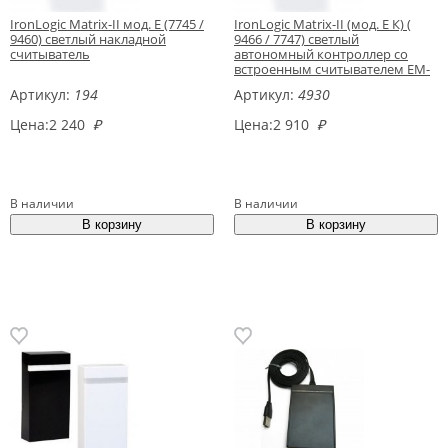
IronLogic Matrix-II мод. Е (7745 /
IronLogic Matrix-II (мод. E К) (
9460) светлый накладной
9466 / 7747) светлый
считыватель
автономный контроллер со
встроенным считывателем EM-
Marine
Артикул:
194
Артикул:
4930
Цена:
2 240
₽
Цена:
2 910
₽
В наличии
В наличии