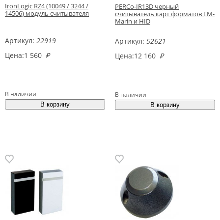
IronLogic RZ4 (10049 / 3244 /
PERCo-IR13D черный
14506) модуль считывателя
считыватель карт форматов EM-
Marin и HID
Артикул:
22919
Артикул:
52621
Цена:
1 560
₽
Цена:
12 160
₽
В наличии
В наличии