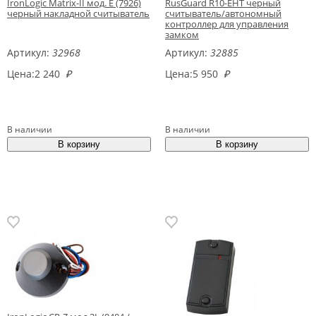
IronLogic Matrix-II мод. Е (7926)
RusGuard R10-EHT черный
черный накладной считыватель
считыватель/автономный
контроллер для управления
замком
Артикул:
32968
Артикул:
32885
Цена:
2 240
₽
Цена:
5 950
₽
В наличии
В наличии