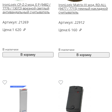
IronLogic CP-Z-2 мод. E P (9482 /
IronLogic Matrix-III мод. RD-ALL
7776 / 13072) врезной светлый
(9477 / 7715) темный накладной
антивандальный считыватель
считыватель
Артикул:
21269
Артикул:
22912
Цена:
1 620
₽
Цена:
6 160
₽
В наличии
В наличии