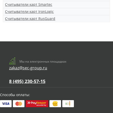
Считыватели карт Smartec
Считыватели карт IronLogic
Считыватели карт RusGuard
Мы на электронных площадках
zakaz@sec-group.ru
8 (495) 230-57-15
Способы оплаты: