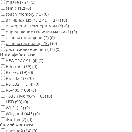
mifare
(267)
(0)
temic
(12)
(0)
touch memory
(13)
(0)
активная метка 2.45 ГГц
(1)
(0)
измерение температуры
(4)
(0)
определение наличия маски
(1)
(0)
отпечаток ладони
(2)
(0)
отпечаток пальца
(37)
(0)
распознавание лиц
(37)
(0)
Интерфейс связи
ABA TRACK II
(4)
(0)
Ethernet
(69)
(0)
Parsec
(19)
(0)
RS-232
(37)
(0)
RS-232 TTL
(4)
(0)
RS-485
(103)
(0)
Touch Memory
(103)
(0)
USB
(93)
(0)
Wi-Fi
(15)
(0)
Wiegand
(445)
(0)
iButton
(2)
(0)
Способ монтажа
врезной
(14)
(0)