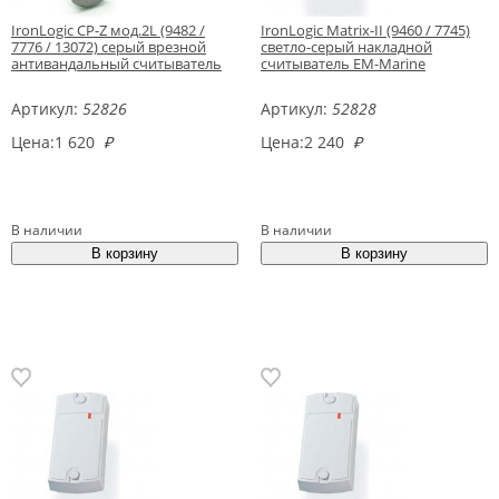
IronLogic CP-Z мод.2L (9482 /
IronLogic Matrix-II (9460 / 7745)
7776 / 13072) серый врезной
светло-серый накладной
антивандальный считыватель
считыватель EM-Marine
Артикул:
52826
Артикул:
52828
Цена:
1 620
₽
Цена:
2 240
₽
В наличии
В наличии