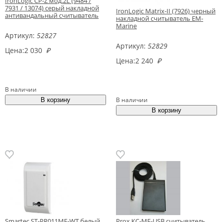
IronLogic CP-Z мод.2L (9484 /
7931 / 13074) серый накладной
IronLogic Matrix-II (7926) черный
антивандальный считыватель
накладной считыватель EM-
Marine
Артикул:
52827
Артикул:
52829
Цена:
2 030
₽
Цена:
2 240
₽
В наличии
В наличии
Smartec ST-PR011MF-WT белый
Prox КС-MF-USB считыватель