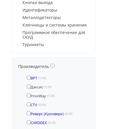
Кнопки выхода
Идентификаторы
Металлодетекторы
Ключницы и системы хранения
Программное обеспечение для
СКУД
Турникеты
Производитель
BPT
(1)
(0)
Даксис
(1)
(0)
ProxWay
(1)
(0)
CTV
(2)
(0)
Реверс (Кронверк)
(2)
(0)
CARDDEX
(2)
(0)