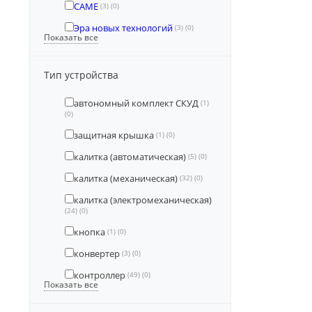
CAME
(3)
(0)
Эра новых технологий
(3)
(0)
Показать все
Тип устройства
автономный комплект СКУД
(1)
(0)
защитная крышка
(1)
(0)
калитка (автоматическая)
(5)
(0)
калитка (механическая)
(32)
(0)
калитка (электромеханическая)
(24)
(0)
кнопка
(1)
(0)
конвертер
(3)
(0)
контроллер
(49)
(0)
Показать все