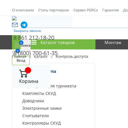
О компании
Стать партнером
Сервис PERCo
Гарантия
До
Заказать звонок
8 861 212-18-20
Каталог товаров
Монтаж
0
0
8 (800) 700-61-35
Главная
Каталог
Контроль доступа
Вход
Контроль доступа
Калитки
Корзина
Ограждения для турникета
Комплекты СКУД
Доводчики
Электронные замки
Считыватели
Контроллеры СКУД