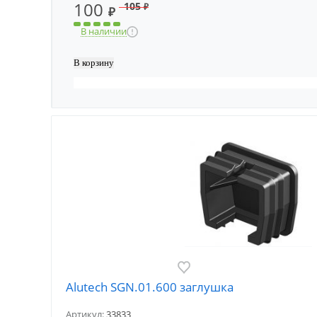
100
105
₽
₽
В наличии
Alutech SGN.01.600 заглушка
Артикул:
33833