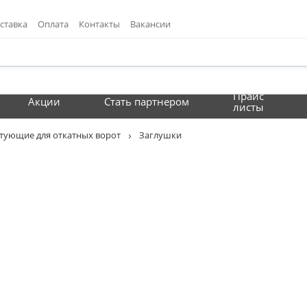
ставка
Оплата
Контакты
Вакансии
Прайс
Акции
Стать партнером
листы
тующие для откатных ворот
Заглушки