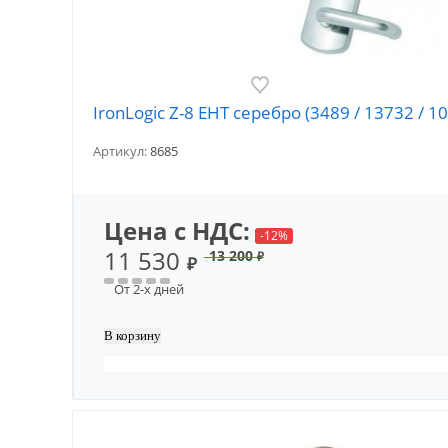
IronLogic Z-8 EHT серебро (3489 / 13732 /
Артикул:
8685
Цена с НДС:
-12%
11 530
13 200
₽
₽
От 2-х дней