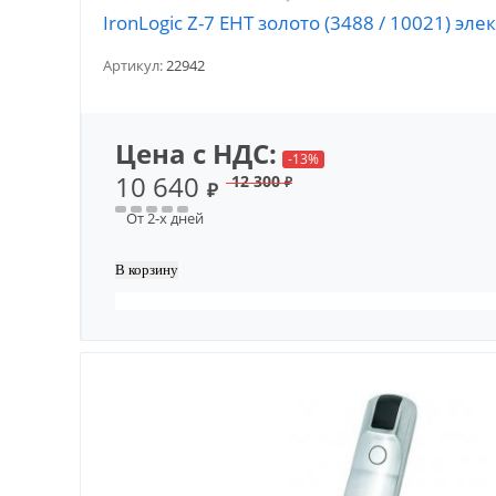
IronLogic Z-7 EHT золото (3488 / 10021) э
Артикул:
22942
Цена с НДС:
-13%
10 640
12 300
₽
₽
От 2-х дней