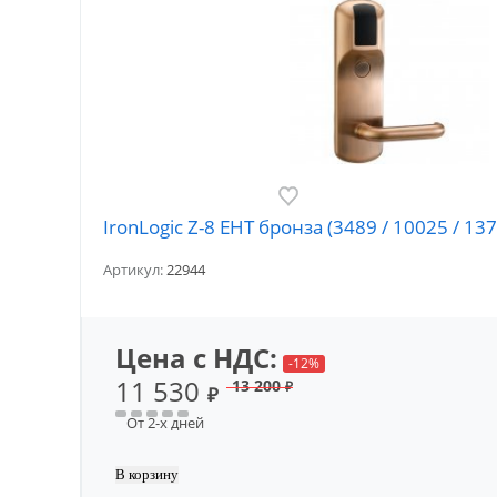
IronLogic Z-8 EHT бронза (3489 / 10025 / 
Артикул:
22944
Цена с НДС:
-12%
11 530
13 200
₽
₽
От 2-х дней