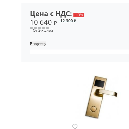
Цена с НДС:
-13%
10 640
12 300
₽
₽
От 2-х дней