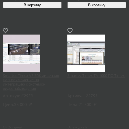
Smartec Timex VS SDK лицензия
Smartec Timex TA-1000 ПО Timex
на 1 поключение на
интеграцию с системой
видеонаблюдения
Артикул:
62553
Артикул:
22751
Цена:
35 000
₽
Цена:
21 500
₽
От 2-х дней
От 2-х дней