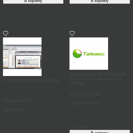
Smartec Timex KM-50 лицензия
на 50 ключей ключниц в ПО
Smartec Timex TA-100 ПО Timex
Таймекс
Артикул:
61344
Артикул:
21681
Цена:
39 500
₽
Цена:
8 350
₽
От 2-х дней
От 2-х дней