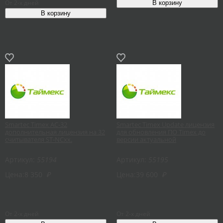
От 2-х дней
Smartec Timex AC-32
Smartec Timex Update лицензия
дополнительная лицензия на 32
для обновления ПО Timex до
считывателя ST-NCxx.
версии актуальной
Артикул:
55194
Артикул:
55195
Цена:
8 350
₽
Цена:
39 600
₽
От 2-х дней
От 2-х дней