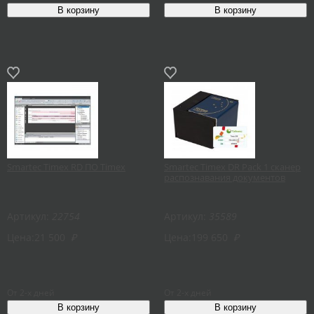
Smartec Timex RD ПО Timex
Smartec Timex DR Pack 1 сканер
распознавания документов
Артикул:
22754
Артикул:
35589
Цена:
21 500
₽
Цена:
199 650
₽
От 2-х дней
От 2-х дней