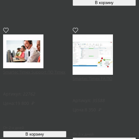
Smartec Timex Support ПО Timex
Smartec Timex FA ПО
Артикул:
22762
Артикул:
35588
Цена:
19 800
₽
Цена:
8 350
₽
От 2-х дней
От 2-х дней