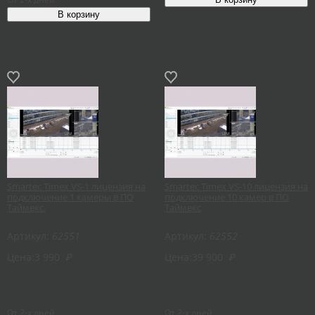
Smartec Timex VS-1 лицензия на
Smartec Timex VS-10 лицензия на
подключение 1 камеры в ПО
подключение 10 камер в ПО
Таймекс.
Таймекс
Артикул:
62551
Артикул:
62552
Цена:
3 990
₽
Цена:
39 900
₽
От 2-х дней
От 2-х дней