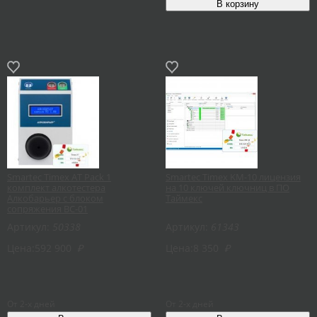
Smartec Timex AT Pack 1
Smartec Timex KM-10 лицензия
комплект алкотестера
на 10 ключей ключниц в ПО
Алкобарьер с блоком
Таймекс
сопряжения ВС-01
Артикул:
50338
Артикул:
61343
Цена:
592 900
₽
Цена:
8 350
₽
От 2-х дней
От 2-х дней