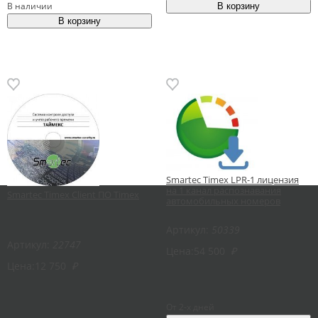
В наличии
Smartec Timex LPR-1 лицензия
на 1 канал распознавания
Smartec Timex Client ПО Timex
автомобильных номеров
Артикул:
50339
Артикул:
22747
Цена:
54 500
₽
Цена:
12 750
₽
От 2-х дней