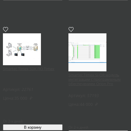
Smartec Timex SDK ПО Timex
Smartec Timex SI-OR модуль
интеграции с программным
обеспечением Orion Pro
Артикул:
22761
Артикул:
57193
Цена:
35 000
₽
Цена:
44 000
₽
От 2-х дней
От 2-х дней