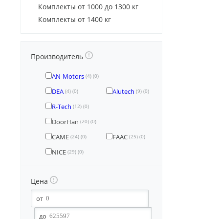
Комплекты от 1000 до 1300 кг
Комплекты от 1400 кг
Производитель
AN-Motors
(4)
(0)
DEA
Alutech
(4)
(0)
(9)
(0)
R-Tech
(12)
(0)
DoorHan
(20)
(0)
CAME
FAAC
(24)
(0)
(25)
(0)
NICE
(29)
(0)
Цена