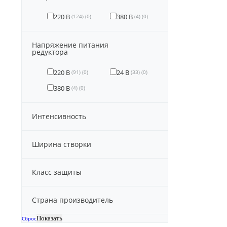
220 В
380 В
(124)
(0)
(4)
(0)
Напряжение питания
редуктора
220 В
24 В
(91)
(0)
(33)
(0)
380 В
(4)
(0)
Интенсивность
Ширина створки
Класс защиты
Страна производитель
Сброс