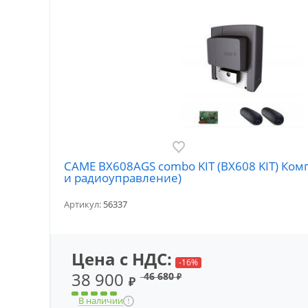
CAME BX608AGS combo KIT (BX608 KIT) Ком
и радиоуправление)
Артикул:
56337
Цена с НДС:
-16%
38 900
46 680
₽
₽
В наличии