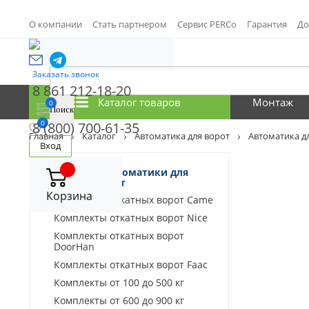
О компании
Стать партнером
Сервис PERCo
Гарантия
До
Заказать звонок
8 861 212-18-20
Каталог товаров
Монтаж
0
0
8 (800) 700-61-35
Главная
Каталог
Автоматика для ворот
Автоматика д
Вход
Комплекты автоматики для
откатных ворот
Корзина
Комплекты откатных ворот Came
Комплекты откатных ворот Nice
Комплекты откатных ворот
DoorHan
Комплекты откатных ворот Faac
Комплекты от 100 до 500 кг
Комплекты от 600 до 900 кг