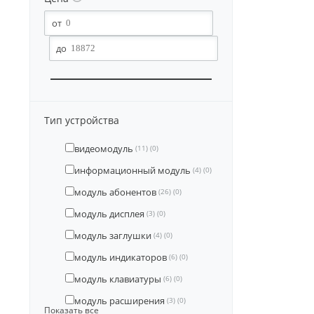
Тип устройства
видеомодуль
(11)
(0)
информационный модуль
(4)
(0)
модуль абонентов
(26)
(0)
модуль дисплея
(3)
(0)
модуль заглушки
(4)
(0)
модуль индикаторов
(6)
(0)
модуль клавиатуры
(6)
(0)
модуль расширения
(3)
(0)
Показать все