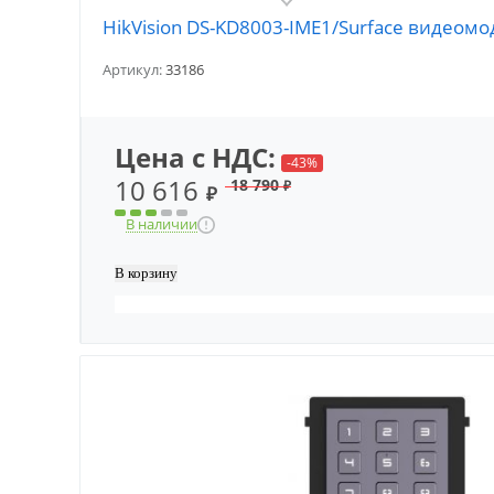
HikVision DS-KD8003-IME1/Surface видеомо
Артикул:
33186
Цена с НДС:
-43%
10 616
18 790
₽
₽
В наличии