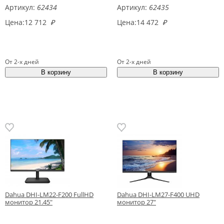
Артикул:
62434
Артикул:
62435
Цена:
12 712
₽
Цена:
14 472
₽
От 2-х дней
От 2-х дней
Dahua DHI-LM22-F200 FullHD
Dahua DHI-LM27-F400 UHD
монитор 21.45"
монитор 27"