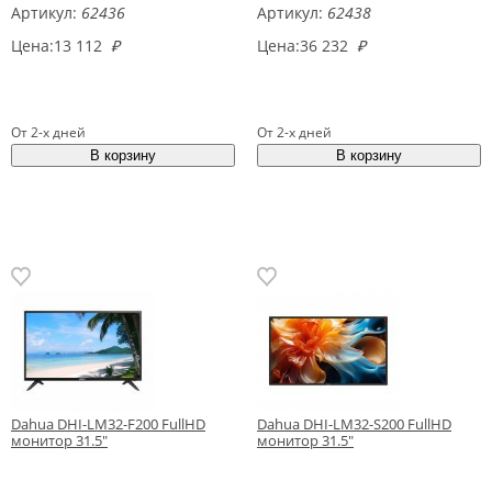
Артикул:
62436
Артикул:
62438
Цена:
13 112
₽
Цена:
36 232
₽
От 2-х дней
От 2-х дней
Dahua DHI-LM32-F200 FullHD
Dahua DHI-LM32-S200 FullHD
монитор 31.5"
монитор 31.5"