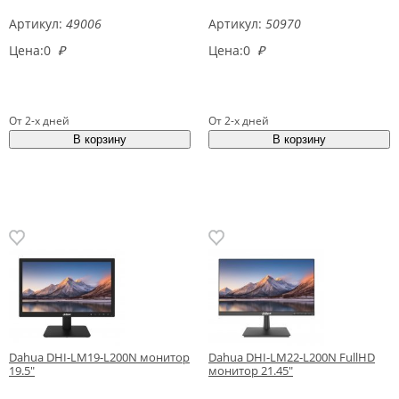
Артикул:
49006
Артикул:
50970
Цена:
0
₽
Цена:
0
₽
От 2-х дней
От 2-х дней
Dahua DHI-LM19-L200N монитор
Dahua DHI-LM22-L200N FullHD
19.5"
монитор 21.45"