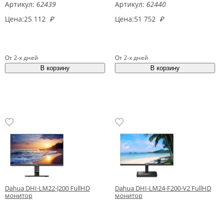
Артикул:
62439
Артикул:
62440
Цена:
25 112
₽
Цена:
51 752
₽
От 2-х дней
От 2-х дней
Dahua DHI-LM22-J200 FullHD
Dahua DHI-LM24-F200-V2 FullHD
монитор
монитор