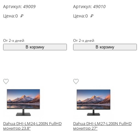
Артикул:
49009
Артикул:
49010
Цена:
0
₽
Цена:
0
₽
От 2-х дней
От 2-х дней
Dahua DHI-LM24-L200N FullHD
Dahua DHI-LM27-L200N FullHD
монитор 23.8"
монитор 27"