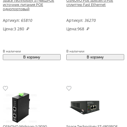
Space Technology ST-4802POE
OSNOVO PoE Splitter/3 PoE
источник питания POE
сплиттер Fast Ethernet
однопортовый
Артикул:
65810
Артикул:
36270
Цена:
3 280
₽
Цена:
968
₽
В наличии
В наличии
OSNOVO Midspan-1/303G
Space Technology ST-4803POE