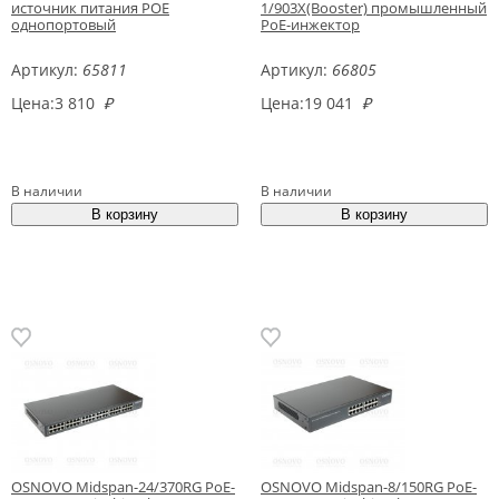
источник питания POE
1/903X(Booster) промышленный
однопортовый
PoE-инжектор
Артикул:
65811
Артикул:
66805
Цена:
3 810
₽
Цена:
19 041
₽
В наличии
В наличии
OSNOVO Midspan-24/370RG PoE-
OSNOVO Midspan-8/150RG PoE-