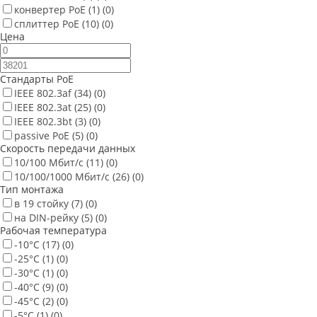
конвертер PoE
(1)
(0)
сплиттер PoE
(10)
(0)
Цена
Стандарты PoE
IEEE 802.3af
(34)
(0)
IEEE 802.3at
(25)
(0)
IEEE 802.3bt
(3)
(0)
passive PoE
(5)
(0)
Скорость передачи данных
10/100 Мбит/с
(11)
(0)
10/100/1000 Мбит/с
(26)
(0)
Тип монтажа
в 19 стойку
(7)
(0)
на DIN-рейку
(5)
(0)
Рабочая температура
-10°С
(17)
(0)
-25°С
(1)
(0)
-30°С
(1)
(0)
-40°С
(9)
(0)
-45°С
(2)
(0)
-5°С
(1)
(0)