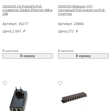
OSNOVO CN-PoE24/G PoE-
OSNOVO Midspan-1/P1
конвертер Gigabit Ethernet 48В в
пассивный PoE-инжектор/PoE-
24В
сплиттер
Артикул:
36277
Артикул:
20866
Цена:
2 047
₽
Цена:
272
₽
В наличии
В наличии