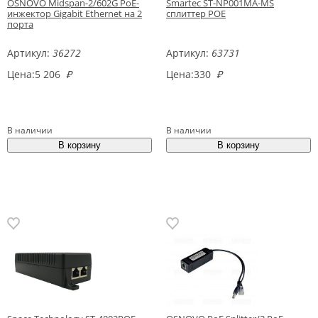
OSNOVO Midspan-2/602G PoE-
Smartec ST-NP001MA-MS
инжектор Gigabit Ethernet на 2
сплиттер POE
порта
Артикул:
36272
Артикул:
63731
Цена:
5 206
₽
Цена:
330
₽
В наличии
В наличии