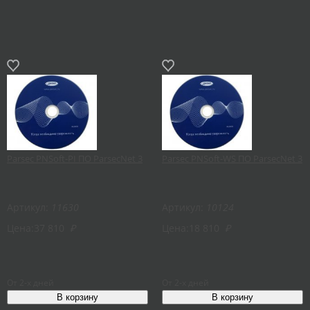
Parsec PNSoft-PI ПО ParsecNet 3
Parsec PNSoft-WS ПО ParsecNet 3
Артикул:
11630
Артикул:
10124
Цена:
37 810
₽
Цена:
18 810
₽
От 2-х дней
От 2-х дней