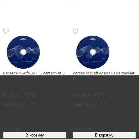
Parsec PNSoft-32 ПО ParsecNet 3
Parsec PNSoft-Max ПО ParsecNet
3
Артикул:
16572
Артикул:
16573
Цена:
94 810
₽
Цена:
189 810
₽
От 2-х дней
От 2-х дней