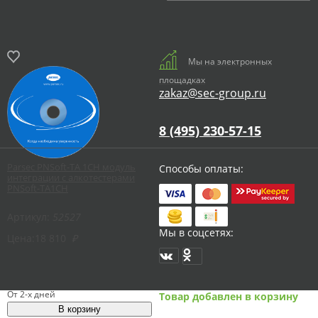
Мы на электронных
площадках
zakaz@sec-group.ru
8 (495) 230-57-15
Parsec PNSoft-TA 1CH модуль
Способы оплаты:
интеграции с алкотестерами
PNSoft-TA1CH
Артикул:
52527
Мы в соцсетях:
Цена:
18 810
₽
От 2-х дней
Товар добавлен в корзину