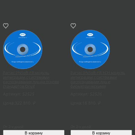
Parsec PNSoft-FR модуль
Parsec PNSoft-FR 1CH модуль
интеграции с системами
интеграции с системами
распознавания лиц на основе
распознавания лиц и
стандартов Onvif
биометрическими
терминалами
Артикул:
52525
Артикул:
52526
Цена:
322 810
₽
Цена:
18 810
₽
От 2-х дней
От 2-х дней