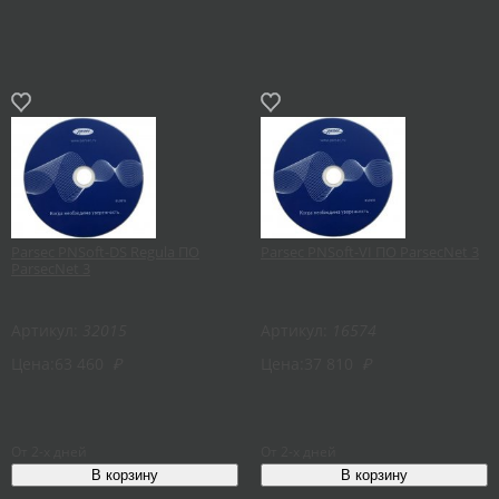
Parsec PNSoft-DS Regula ПО
Parsec PNSoft-VI ПО ParsecNet 3
ParsecNet 3
Артикул:
32015
Артикул:
16574
Цена:
63 460
₽
Цена:
37 810
₽
От 2-х дней
От 2-х дней