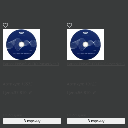
Parsec PNSoft-AI ПО ParsecNet 3
Parsec PNSoft-PO ПО ParsecNet 3
Артикул:
16575
Артикул:
10125
Цена:
37 810
₽
Цена:
56 810
₽
От 2-х дней
От 2-х дней