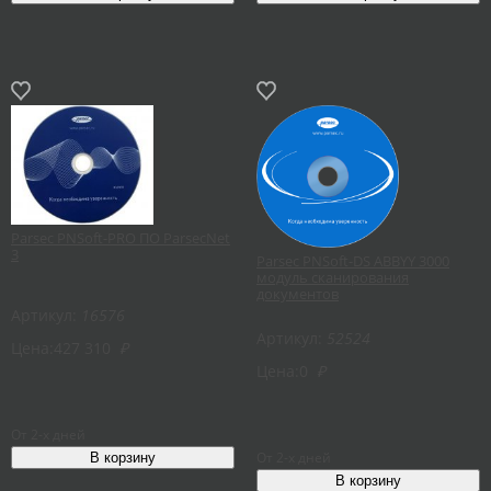
Parsec PNSoft-PRO ПО ParsecNet
3
Parsec PNSoft-DS ABBYY 3000
модуль сканирования
документов
Артикул:
16576
Артикул:
52524
Цена:
427 310
₽
Цена:
0
₽
От 2-х дней
От 2-х дней