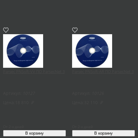
Parsec PNSoft-VV ПО ParsecNet 3
Parsec PNSoft-AR ПО ParsecNet 3
Артикул:
10127
Артикул:
10126
Цена:
18 810
₽
Цена:
32 110
₽
От 2-х дней
От 2-х дней