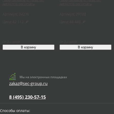
директор-секретарь
директор-секретарь
Артикул:
24236
Артикул:
29188
Цена:
42 112
₽
Цена:
44 443
₽
От 2-х дней
От 2-х дней
Мы на электронных площадках
zakaz@sec-group.ru
8 (495) 230-57-15
Способы оплаты: