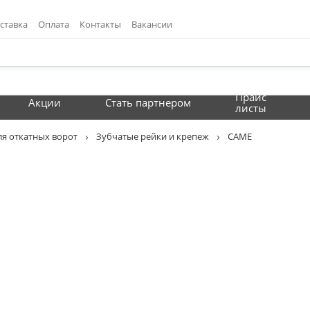
ставка
Оплата
Контакты
Вакансии
Прайс
Акции
Стать партнером
листы
ля откатных ворот
Зубчатые рейки и крепеж
CAME