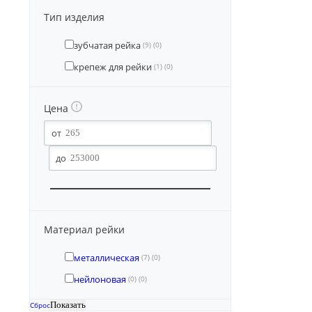
Тип изделия
зубчатая рейка
(9)
(0)
крепеж для рейки
(1)
(0)
Цена
Материал рейки
металлическая
(7)
(0)
нейлоновая
(0)
(0)
Сброс