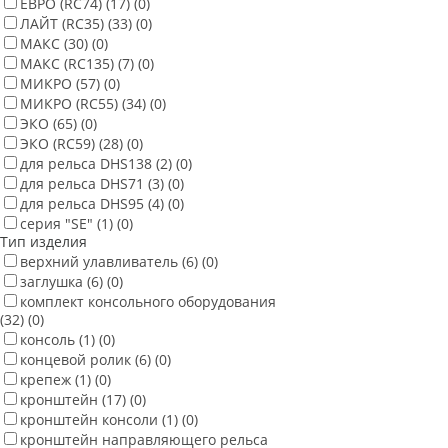
ЕВРО (RC74)
(17)
(0)
ЛАЙТ (RC35)
(33)
(0)
МАКС
(30)
(0)
МАКС (RC135)
(7)
(0)
МИКРО
(57)
(0)
МИКРО (RC55)
(34)
(0)
ЭКО
(65)
(0)
ЭКО (RC59)
(28)
(0)
для рельса DHS138
(2)
(0)
для рельса DHS71
(3)
(0)
для рельса DHS95
(4)
(0)
серия "SE"
(1)
(0)
Тип изделия
верхний улавливатель
(6)
(0)
заглушка
(6)
(0)
комплект консольного оборудования
(32)
(0)
консоль
(1)
(0)
концевой ролик
(6)
(0)
крепеж
(1)
(0)
кронштейн
(17)
(0)
кронштейн консоли
(1)
(0)
кронштейн направляющего рельса