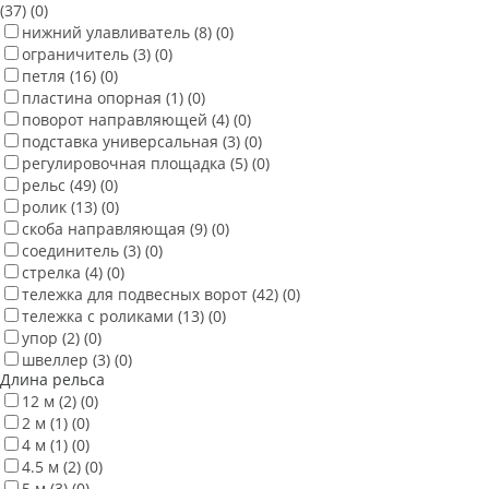
(37)
(0)
нижний улавливатель
(8)
(0)
ограничитель
(3)
(0)
петля
(16)
(0)
пластина опорная
(1)
(0)
поворот направляющей
(4)
(0)
подставка универсальная
(3)
(0)
регулировочная площадка
(5)
(0)
рельс
(49)
(0)
ролик
(13)
(0)
скоба направляющая
(9)
(0)
соединитель
(3)
(0)
стрелка
(4)
(0)
тележка для подвесных ворот
(42)
(0)
тележка с роликами
(13)
(0)
упор
(2)
(0)
швеллер
(3)
(0)
Длина рельса
12 м
(2)
(0)
2 м
(1)
(0)
4 м
(1)
(0)
4.5 м
(2)
(0)
5 м
(3)
(0)