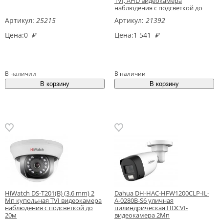
TVI, AHD видеокамера
наблюдения с подсветкой до
20м
Артикул:
25215
Артикул:
21392
Цена:
0
₽
Цена:
1 541
₽
В наличии
В наличии
HiWatch DS-T201(B) (3.6 mm) 2
Dahua DH-HAC-HFW1200CLP-IL-
Мп купольная TVI видеокамера
A-0280B-S6 уличная
наблюдения с подсветкой до
цилиндрическая HDCVI-
20м
видеокамера 2Мп