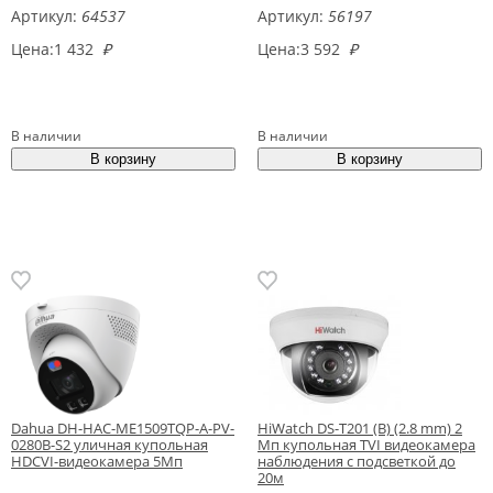
Артикул:
64537
Артикул:
56197
Цена:
1 432
₽
Цена:
3 592
₽
В наличии
В наличии
Dahua DH-HAC-ME1509TQP-A-PV-
HiWatch DS-T201 (B) (2.8 mm) 2
0280B-S2 уличная купольная
Мп купольная TVI видеокамера
HDCVI-видеокамера 5Mп
наблюдения с подсветкой до
20м