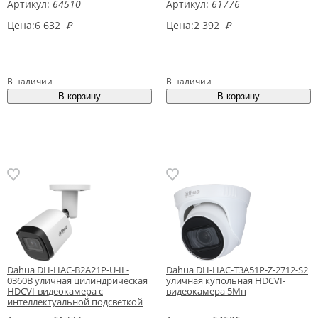
Артикул:
64510
Артикул:
61776
Цена:
6 632
₽
Цена:
2 392
₽
В наличии
В наличии
Dahua DH-HAC-B2A21P-U-IL-
Dahua DH-HAC-T3A51P-Z-2712-S2
0360B уличная цилиндрическая
уличная купольная HDCVI-
HDCVI-видеокамера с
видеокамера 5Мп
интеллектуальной подсветкой