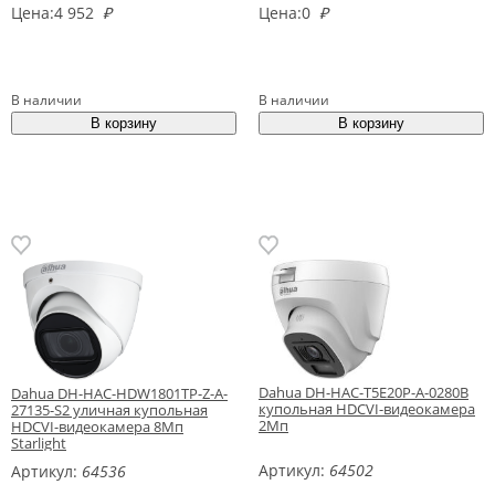
Цена:
4 952
₽
Цена:
0
₽
В наличии
В наличии
Dahua DH-HAC-T5E20P-A-0280B
Dahua DH-HAC-HDW1801TP-Z-A-
купольная HDCVI-видеокамера
27135-S2 уличная купольная
2Мп
HDCVI-видеокамера 8Мп
Starlight
Артикул:
64502
Артикул:
64536