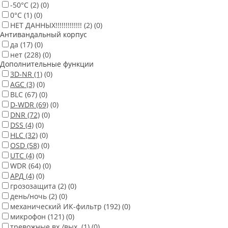
-50°С
(2)
(0)
0°С
(1)
(0)
НЕТ ДАННЫХ!!!!!!!!!!!!!
(2)
(0)
Антивандальный корпус
да
(17)
(0)
нет
(228)
(0)
Дополнительные функции
3D-NR
(1)
(0)
AGC
(3)
(0)
BLC
(67)
(0)
D-WDR
(69)
(0)
DNR
(72)
(0)
DSS
(4)
(0)
HLC
(32)
(0)
OSD
(58)
(0)
UTC
(4)
(0)
WDR
(64)
(0)
АРД
(4)
(0)
грозозащита
(2)
(0)
день/ночь
(2)
(0)
механический ИК-фильтр
(192)
(0)
микрофон
(121)
(0)
тревожные вх./вых.
(1)
(0)