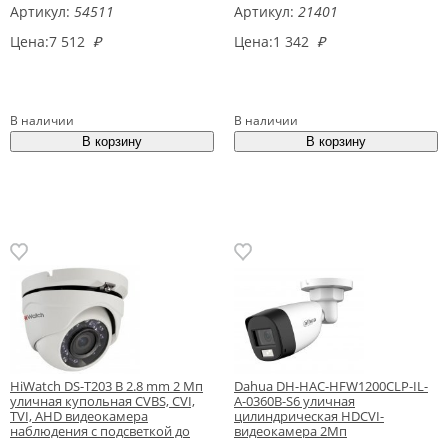
Артикул:
54511
Артикул:
21401
Цена:
7 512
₽
Цена:
1 342
₽
В наличии
В наличии
HiWatch DS-T203 B 2.8 mm 2 Мп
Dahua DH-HAC-HFW1200CLP-IL-
уличная купольная CVBS, CVI,
A-0360B-S6 уличная
TVI, AHD видеокамера
цилиндрическая HDCVI-
наблюдения с подсветкой до
видеокамера 2Мп
20м