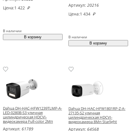
20м
Артикул:
20216
Цена:
1 422
₽
Цена:
1 434
₽
В наличии
В наличии
Dahua DH-HAC-HFW1239TLMP-A-
Dahua DH-HAC-HFW1801RP-Z-A-
LED-0280B-S3 уличная
27135-S2 уличная
цилиндрическая HDCVI-
цилиндрическая HDCVI-
видеокамера Full-color 2Мп
видеокамера 8Мп Starlight
Артикул:
61789
Артикул:
64568