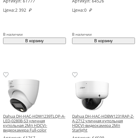
Артикул:
61777
Артикул:
64526
Цена:
2 392
₽
Цена:
0
₽
В наличии
В наличии
Dahua DH-HAC-HDW1239TLQP-A-
Dahua DH-HAC-HDBW1231RAP-Z-
LED-0280B-S3 уличная
A-2712 уличная купольная
купольная 2Мп HDCVI-
HDCVI-видеокамера 2Mп
видеокамера Full-color
Starlight
Артикул:
61767
Артикул:
64509