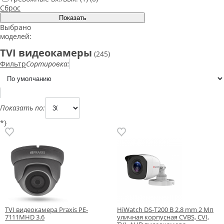
Сброс
Выбрано
моделей:
TVI видеокамеры
(245)
Фильтр
Сортировка:
Показать по:
*}
TVI видеокамера Praxis PE-
HiWatch DS-T200 B 2.8 mm 2 Мп
7111MHD 3.6
уличная корпусная CVBS, CVI,