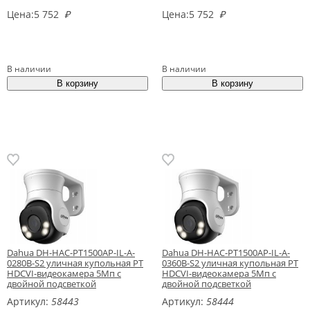
Цена:
5 752
₽
Цена:
5 752
₽
В наличии
В наличии
Dahua DH-HAC-PT1500AP-IL-A-
Dahua DH-HAC-PT1500AP-IL-A-
0280B-S2 уличная купольная PT
0360B-S2 уличная купольная PT
HDCVI-видеокамера 5Мп с
HDCVI-видеокамера 5Мп с
двойной подсветкой
двойной подсветкой
Артикул:
58443
Артикул:
58444