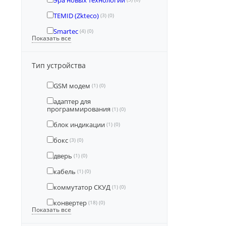
Эра новых технологий
TEMID (Zkteco)
(3)
(0)
Smartec
(4)
(0)
Показать все
Тип устройства
GSM модем
(1)
(0)
адаптер для
программирования
(1)
(0)
блок индикации
(1)
(0)
бокс
(3)
(0)
дверь
(1)
(0)
кабель
(1)
(0)
коммутатор СКУД
(1)
(0)
конвертер
(18)
(0)
Показать все