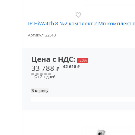
IP-HiWatch 8 №2 комплект 2 Мп комплект 
Артикул:
22513
Цена с НДС:
-20%
33 788
42 616
₽
₽
От 2-х дней