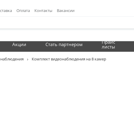
ставка
Оплата
Контакты
Вакансии
Прайс
Акции
Стать партнером
листы
онаблюдения
Комплект видеонаблюдения на 8 камер