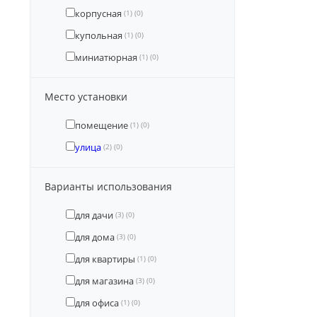
корпусная
(1)
(0)
купольная
(1)
(0)
миниатюрная
(1)
(0)
Место установки
помещение
(1)
(0)
улица
(2)
(0)
Варианты использования
для дачи
(3)
(0)
для дома
(3)
(0)
для квартиры
(1)
(0)
для магазина
(3)
(0)
для офиса
(1)
(0)