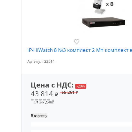
IP-HiWatch 8 №3 комплект 2 Мп комплект 
Артикул:
22514
Цена с НДС:
-20%
43 814
55 261
₽
₽
От 2-х дней