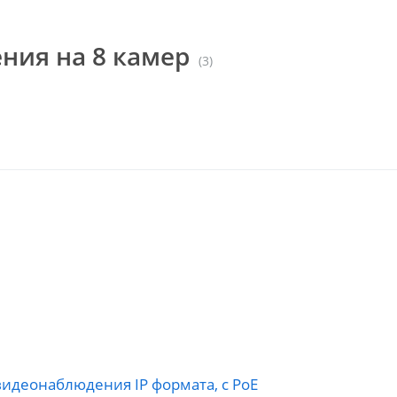
ния на 8 камер
(3)
видеонаблюдения IP формата, c PoE