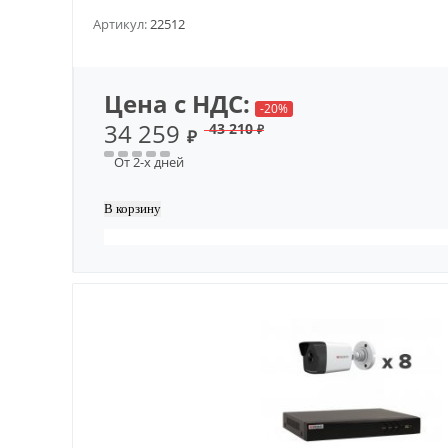
Артикул:
22512
Цена с НДС:
-20%
34 259
43 210
₽
₽
От 2-х дней