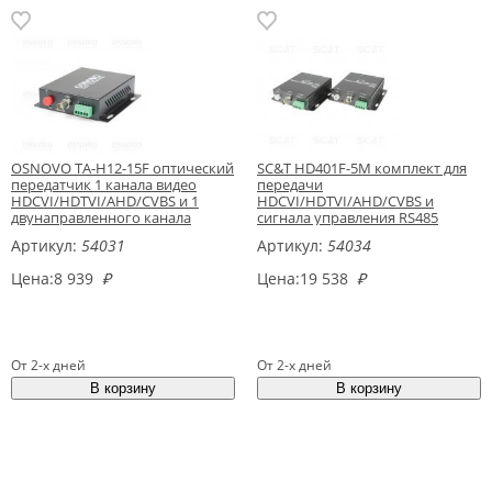
OSNOVO TA-H12-15F оптический
SC&T HD401F-5M комплект для
передатчик 1 канала видео
передачи
HDCVI/HDTVI/AHD/CVBS и 1
HDCVI/HDTVI/AHD/CVBS и
двунаправленного канала
сигнала управления RS485
управления
Артикул:
54031
Артикул:
54034
Цена:
8 939
₽
Цена:
19 538
₽
От 2-х дней
От 2-х дней