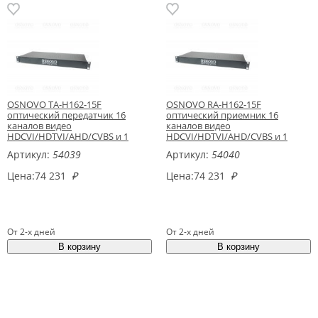
OSNOVO TA-H162-15F
OSNOVO RA-H162-15F
оптический передатчик 16
оптический приемник 16
каналов видео
каналов видео
HDCVI/HDTVI/AHD/CVBS и 1
HDCVI/HDTVI/AHD/CVBS и 1
двунаправленного канала
двунаправленного канала
Артикул:
54039
Артикул:
54040
управления
управления
Цена:
74 231
₽
Цена:
74 231
₽
От 2-х дней
От 2-х дней