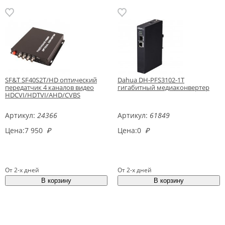
SF&T SF40S2T/HD оптический
Dahua DH-PFS3102-1T
передатчик 4 каналов видео
гигабитный медиаконвертер
HDCVI/HDTVI/AHD/CVBS
Артикул:
24366
Артикул:
61849
Цена:
7 950
₽
Цена:
0
₽
От 2-х дней
От 2-х дней