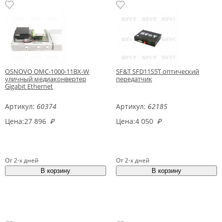
OSNOVO OMC-1000-11BX-W
SF&T SFD11S5T оптический
уличный медиаконвертер
передатчик
Gigabit Ethernet
Артикул:
60374
Артикул:
62185
Цена:
27 896
₽
Цена:
4 050
₽
От 2-х дней
От 2-х дней