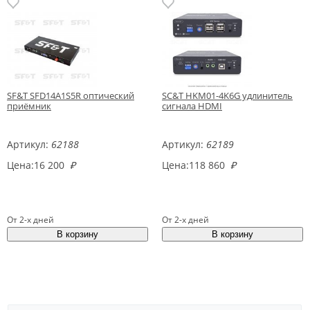
SF&T SFD14A1S5R оптический
SC&T HKM01-4K6G удлинитель
приёмник
сигнала HDMI
Артикул:
62188
Артикул:
62189
Цена:
16 200
₽
Цена:
118 860
₽
От 2-х дней
От 2-х дней