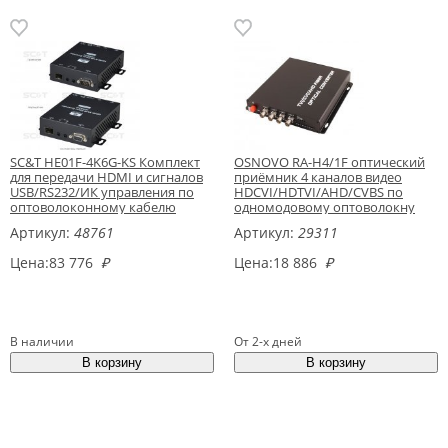
SC&T HE01F-4K6G-KS Комплект
OSNOVO RA-H4/1F оптический
для передачи HDMI и сигналов
приёмник 4 каналов видео
USB/RS232/ИК управления по
HDCVI/HDTVI/AHD/CVBS по
оптоволоконному кабелю
одномодовому оптоволокну
Артикул:
48761
Артикул:
29311
Цена:
83 776
₽
Цена:
18 886
₽
В наличии
От 2-х дней