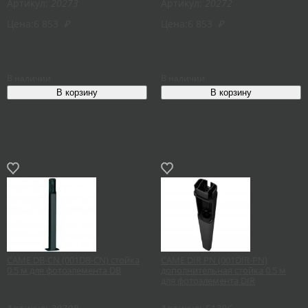
Артикул:
20273
Артикул:
20272
Цена:
6 853
₽
Цена:
6 853
₽
В наличии
В наличии
CAME DB-CN (001DB-CN) стойка
CAME DIR PN (001DIR-PN)
0.5 м для фотоэлемента DB
дополнительная стойка 0.5 м
для фотоэлемента DIR