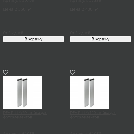
Артикул:
30708
Артикул:
51396
Цена:
2 350
₽
Цена:
2 400
₽
От 2-х дней
От 2-х дней
DEA PILLY/60 стойка для
DEA PILLY/120 стойка для
фотоэлементов
фотоэлементов
Артикул:
61059
Артикул:
61060