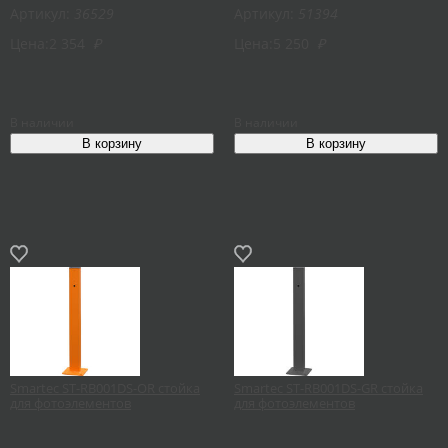
Артикул:
36529
Артикул:
51394
Цена:
2 354
₽
Цена:
5 250
₽
В наличии
В наличии
Smartec ST-RB001DS-OR стойка
Smartec ST-RB001DS-GR стойка
для фотоэлементов
для фотоэлементов