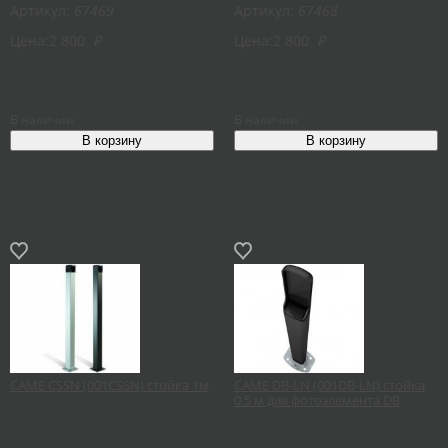
Артикул:
67469
Артикул:
67468
Цена:
2 800
₽
Цена:
2 800
₽
В наличии
В наличии
CAME CSSN (001CSSN) стойка 1м
CAME DB-LN (001DB-LN) стойка
0.5 м для фотоэлемента DB