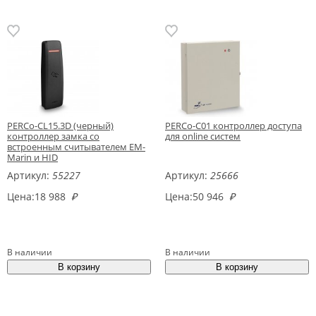
PERCo-CL15.3D (черный)
PERCo-C01 контроллер доступа
контроллер замка со
для online систем
встроенным считывателем EM-
Marin и HID
Артикул:
55227
Артикул:
25666
Цена:
18 988
₽
Цена:
50 946
₽
В наличии
В наличии