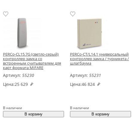
PERCo-CL15.7G (светло-серый)
PERCo-CT/L14.1 универсальный
контроллер замка со
контроллер замка / турникета /
встроенным считывателем для
шлагбаума
карт формата MIFARE
Артикул:
55230
Артикул:
55231
Цена:
25 629
₽
Цена:
46 824
₽
В наличии
В наличии