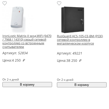
IronLogic Matrix-II мод.WiFi (9470
RusGuard ACS-105-CE-BM (POE)
/ 7968 / 14310) серый сетевой
сетевой контроллер в
контроллер со встроенным
металлическом корпусе
считывателем
Артикул:
52834
Артикул:
49221
Цена:
4 250
₽
Цена:
38 250
₽
От 2-х дней
От 2-х дней