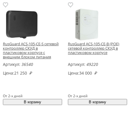
RusGuard ACS-105-CE-S сетевой
RusGuard ACS-105-CE-B (POE)
контроллер СКУД в
сетевой контроллер СКУД в
пластиковом корпусе с
пластиковом корпусе
внешним блоком питания
Артикул:
36540
Артикул:
49220
Цена:
21 250
₽
Цена:
34 000
₽
От 2-х дней
От 2-х дней