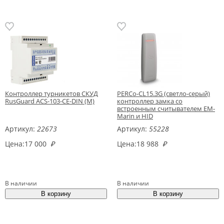
Контроллер турникетов СКУД
PERCo-CL15.3G (светло-серый)
RusGuard ACS-103-CE-DIN (M)
контроллер замка со
встроенным считывателем EM-
Marin и HID
Артикул:
22673
Артикул:
55228
Цена:
17 000
₽
Цена:
18 988
₽
В наличии
В наличии