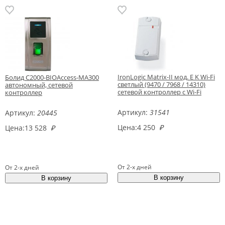
IronLogic Matrix-II мод. E K Wi-Fi
Болид С2000-BIOAccess-MA300
светлый (9470 / 7968 / 14310)
автономный, сетевой
сетевой контроллер c Wi-Fi
контроллер
Артикул:
31541
Артикул:
20445
Цена:
4 250
₽
Цена:
13 528
₽
От 2-х дней
От 2-х дней