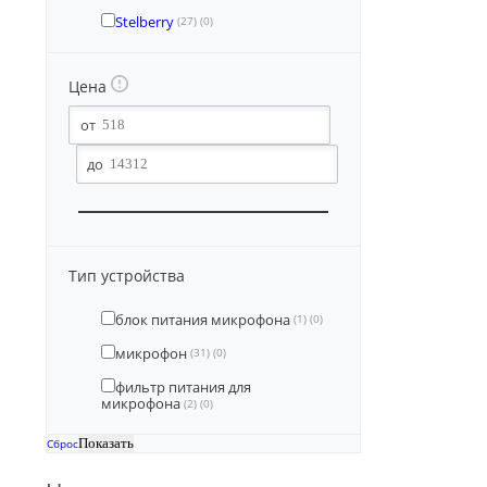
Stelberry
(27)
(0)
Цена
Тип устройства
блок питания микрофона
(1)
(0)
микрофон
(31)
(0)
фильтр питания для
микрофона
(2)
(0)
Сброс