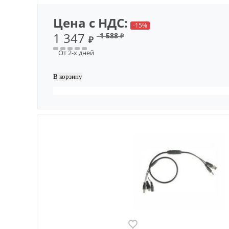
Цена с НДС:
-15%
1 347
1 588
₽
₽
От 2-х дней