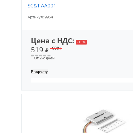
SC&T AA001
Артикул:
9954
Цена с НДС:
-13%
519
600
₽
₽
От 2-х дней