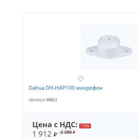
Dahua DH-HAP100 микрофон
Артикул:
66621
Цена с НДС:
-19%
1 912
2 390
₽
₽