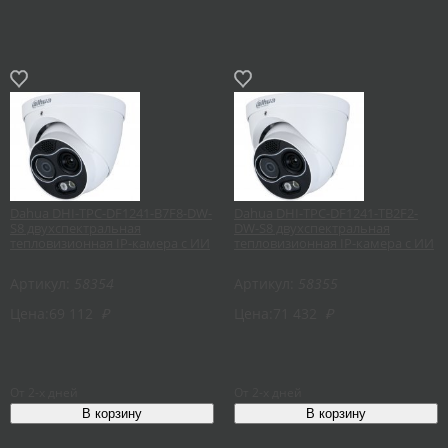
Dahua DHI-TPC-DF1241-B7F8-DW-
Dahua DHI-TPC-DF1241-TB2F2-
S8 двухспектральная
DW-S8 двухспектральная
тепловизионная IP-камера с ИИ
тепловизионная IP-камера с ИИ
Артикул:
58354
Артикул:
58355
Цена:
69 112
₽
Цена:
71 432
₽
От 2-х дней
От 2-х дней