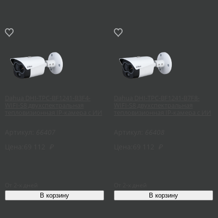
Dahua DHI-TPC-BF1241-B3F4-
Dahua DHI-TPC-BF1241-B7F8-
WIFI-S8 двухспектральная
WIFI-S8 двухспектральная
тепловизионная IP-камера с ИИ
тепловизионная IP-камера с ИИ
Артикул:
66407
Артикул:
66408
Цена:
69 112
₽
Цена:
69 112
₽
От 2-х дней
От 2-х дней