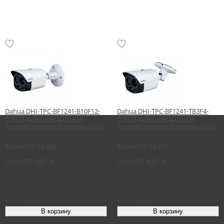
Dahua DHI-TPC-BF1241-B10F12-
Dahua DHI-TPC-BF1241-TB3F4-
DW-S8 двухспектральная
DW-S8 двухспектральная
тепловизионная IP-камера с ИИ
тепловизионная IP-камера с ИИ
Артикул:
58308
Артикул:
58312
Цена:
57 592
₽
Цена:
71 432
₽
От 2-х дней
От 2-х дней