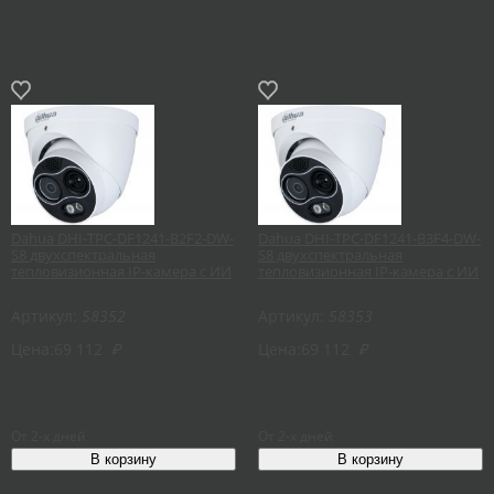
Dahua DHI-TPC-DF1241-B2F2-DW-
Dahua DHI-TPC-DF1241-B3F4-DW-
S8 двухспектральная
S8 двухспектральная
тепловизионная IP-камера с ИИ
тепловизионная IP-камера с ИИ
Артикул:
58352
Артикул:
58353
Цена:
69 112
₽
Цена:
69 112
₽
От 2-х дней
От 2-х дней