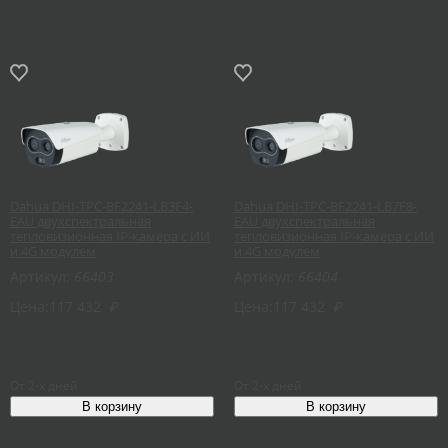
Dahua DHI-TPC-BF2241-LB3F4-
Dahua DHI-TPC-BF2241-LB7F8-
EAU двухспектральная
EAU двухспектральная
тепловизионная IP-камера с ИИ
тепловизионная IP-камера с ИИ
и 4G модулем
и 4G модулем
Артикул:
66403
Артикул:
66404
Цена:
117 432
₽
Цена:
117 432
₽
От 2-х дней
От 2-х дней