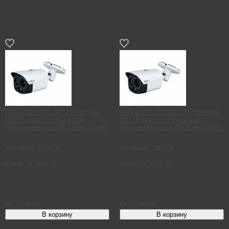
Dahua DHI-TPC-BF1241-TB7F8-
Dahua DHI-TPC-BF1241-TB10F12-
DW-S8 двухспектральная
DW-S8 двухспектральная
тепловизионная IP-камера с ИИ
тепловизионная IP-камера с ИИ
Артикул:
58313
Артикул:
58314
Цена:
71 432
₽
Цена:
71 432
₽
От 2-х дней
От 2-х дней