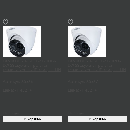
Dahua DHI-TPC-DF1241-TB3F4-
Dahua DHI-TPC-DF1241-TB7F8-
DW-S8 двухспектральная
DW-S8 двухспектральная
тепловизионная IP-камера с ИИ
тепловизионная IP-камера с ИИ
Артикул:
58356
Артикул:
58357
Цена:
71 432
₽
Цена:
71 432
₽
От 2-х дней
От 2-х дней