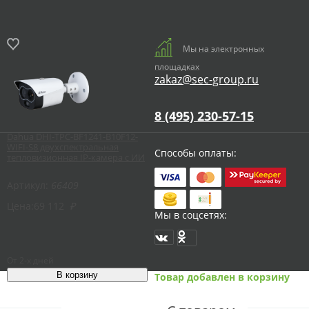
Мы на электронных
площадках
zakaz@sec-group.ru
8 (495) 230-57-15
Dahua DHI-TPC-BF1241-B10F12-
WIFI-S8 двухспектральная
Способы оплаты:
тепловизионная IP-камера с ИИ
Артикул:
66409
Цена:
69 112
₽
Мы в соцсетях:
От 2-х дней
Товар добавлен в корзину