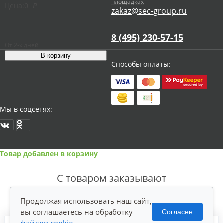
площадках
Цена:
0
₽
zakaz@sec-group.ru
8 (495) 230-57-15
От 2-х дней
Способы оплаты:
Мы в соцсетях:
Товар добавлен в корзину
С товаром заказывают
Продолжая использовать наш сайт,
вы соглашаетесь на обработку
Согласен
файлов cookie
.