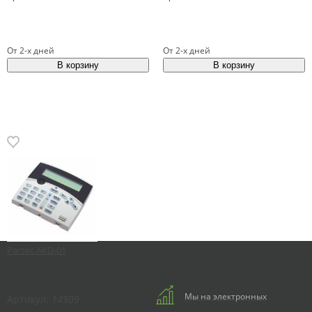
От 2-х дней
От 2-х дней
Parsec AKD-01
Мы на электронных
Артикул:
14909