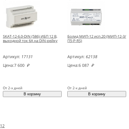
SKAT-12-6.0-DIN (586) ИБП 12 В,
Болид МИП-12 исп.20 (МИП-12-3/
выходной ток 6А на DIN-рейку
П5-Р-RS)
Артикул:
17131
Артикул:
62138
Цена:
7 600
₽
Цена:
6 087
₽
От 2-х дней
От 2-х дней
1
2