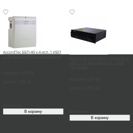
AccordTec ББП-40 v.4 исп. 1 ИБП
12 В, выходной ток 4А навесной
AccordTec ББП-80х2 v.16 RACK 3U
ИБП 12 В, выходной ток 16А в
19" стойку
Артикул:
26876
Артикул:
29760
Цена:
1 789
₽
Цена:
19 779
₽
В наличии
В наличии