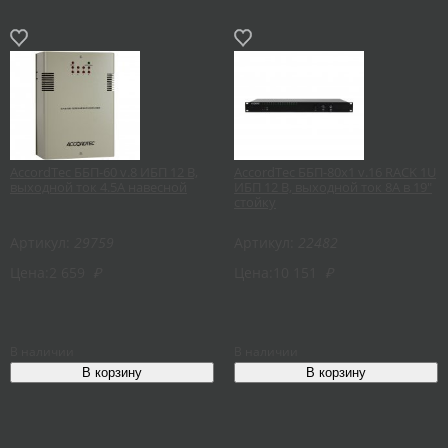
AccordTec ББП-60 v.8 ИБП 12 В,
AccordTec ББП-80х1 v.16 RACK 1U
выходной ток 4.5А навесной
ИБП 12 В, выходной ток 8А в 19"
стойку
Артикул:
29759
Артикул:
22482
Цена:
2 659
₽
Цена:
10 151
₽
В наличии
В наличии