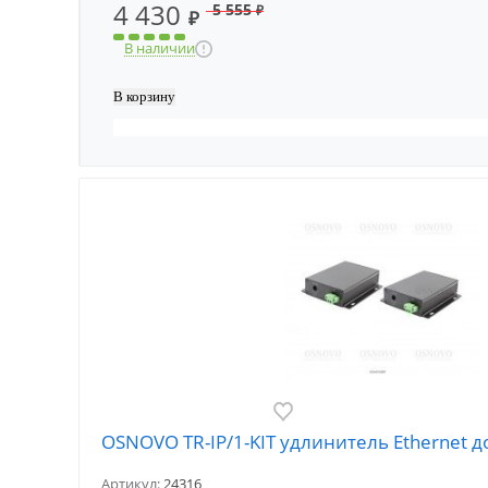
4 430
5 555
₽
₽
В наличии
OSNOVO TR-IP/1-KIT удлинитель Ethernet д
Артикул:
24316