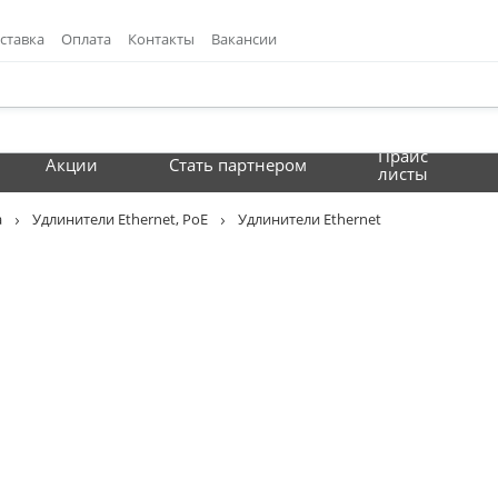
ставка
Оплата
Контакты
Вакансии
Прайс
Акции
Стать партнером
листы
а
Удлинители Ethernet, PoE
Удлинители Ethernet