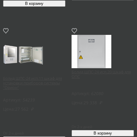
Болид ШПС-24 исп.20 Шкаф для
ОПС
Болид ШПС-24 исп.11 шкаф для
установки приборов системы
"Орион"
Артикул:
62080
Артикул:
54239
Цена:
29 338
₽
Цена:
27 562
₽
От 2-х дней
От 2-х дней