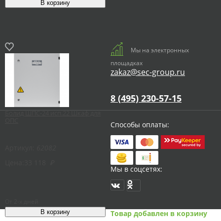
Мы на электронных
площадках
zakaz@sec-group.ru
8 (495) 230-57-15
Болид ШПС-24 исп.22 Шкаф для
ОПС
Способы оплаты:
Артикул:
62082
Цена:
33 118
₽
Мы в соцсетях:
От 2-х дней
Товар добавлен в корзину