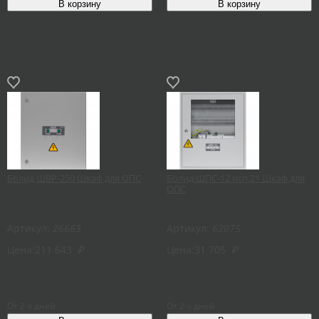
Болид ШВР-250 Шкаф для ОПС
Болид ШПС-12 исп.21 Шкаф для
ОПС
Артикул:
26663
Артикул:
62075
Цена:
211 643
₽
Цена:
31 705
₽
От 2-х дней
От 2-х дней