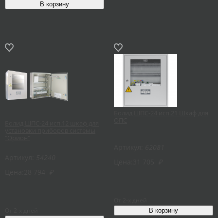
Болид ШПС-24 исп.21 Шкаф для
ОПС
Болид ШПС-24 исп.12 шкаф для
установки приборов системы
"Орион"
Артикул:
62081
Артикул:
54240
Цена:
31 705
₽
Цена:
28 794
₽
От 2-х дней
От 2-х дней