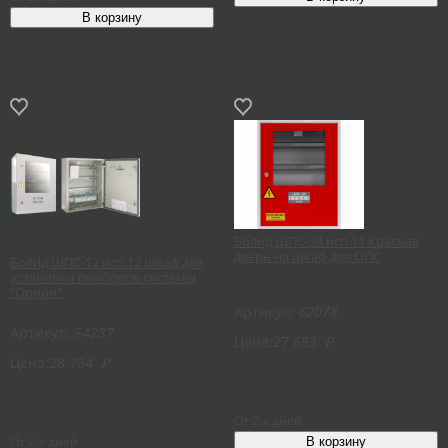
Болид ШПС-24 исп.11 Красная
дверь на шкаф для ОПС
Болид ШПС-12 исп.12 шкаф для
установки приборов системы
"Орион"
Артикул:
62078
Артикул:
54237
Цена:
27 683
₽
Цена:
28 794
₽
От 2-х дней
От 2-х дней