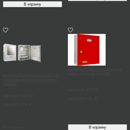
Болид ШПС-24 исп.12 Красная
дверь на шкаф для ОПС
Болид ШПС-24 исп.10 шкаф для
установки приборов системы
"Орион"
Артикул:
62079
Артикул:
54238
Цена:
28 915
₽
Цена:
25 715
₽
От 2-х дней
От 2-х дней