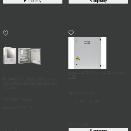
Болид ШПС-12 исп.22 Шкаф для
ОПС
Болид ШПС-12 исп.10 шкаф для
установки приборов системы
"Орион"
Артикул:
62076
Артикул:
54235
Цена:
33 118
₽
Цена:
25 726
₽
От 2-х дней
От 2-х дней