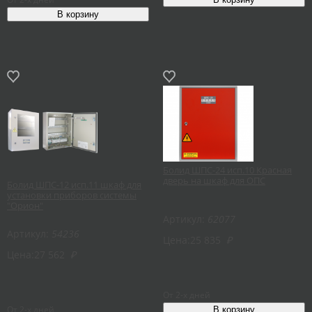
Болид ШПС-24 исп.10 Красная
дверь на шкаф для ОПС
Болид ШПС-12 исп.11 шкаф для
установки приборов системы
"Орион"
Артикул:
62077
Артикул:
54236
Цена:
25 835
₽
Цена:
27 562
₽
От 2-х дней
От 2-х дней