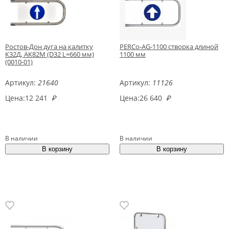
Ростов-Дон дуга на калитку
PERCo-AG-1100 створка длиной
К32Д, АК82М (D32 L=660 мм)
1100 мм
(0010-01)
Артикул:
21640
Артикул:
11126
Цена:
12 241
₽
Цена:
26 640
₽
В наличии
В наличии