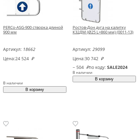
PERCo-ASG-900 створка длиной
Ростов-Дон дуга на калитку
900 мм
К32ДМ (Ø25 L=860 мм) (0011-13)
Артикул:
18662
Артикул:
29099
Цена:
24 524
₽
Цена:
30 742
₽
− 504
₽
по коду:
SALE2024
В наличии
В наличии