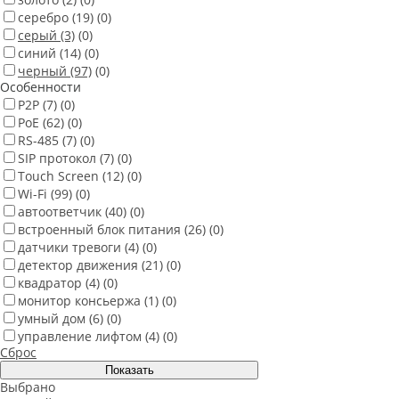
серебро
(19)
(0)
серый
(3)
(0)
синий
(14)
(0)
черный
(97)
(0)
Особенности
P2P
(7)
(0)
PoE
(62)
(0)
RS-485
(7)
(0)
SIP протокол
(7)
(0)
Touch Screen
(12)
(0)
Wi-Fi
(99)
(0)
автоответчик
(40)
(0)
встроенный блок питания
(26)
(0)
датчики тревоги
(4)
(0)
детектор движения
(21)
(0)
квадратор
(4)
(0)
монитор консьержа
(1)
(0)
умный дом
(6)
(0)
управление лифтом
(4)
(0)
Сброс
Выбрано