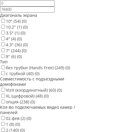
Диагональ экрана
10"
(54)
(0)
10.2"
(1)
(0)
3.5"
(1)
(0)
4"
(4)
(0)
4.3"
(36)
(0)
7"
(244)
(0)
8"
(6)
(0)
Тип
без трубки (Hands Free)
(249)
(0)
с трубкой
(40)
(0)
Совместимость с подъездными
домофонами
Vizit (координатный)
(60)
(0)
XL (цифровой)
(48)
(0)
опция
(238)
(0)
Кол-во подключаемых видео камер /
панелей
02.фев
(2)
(0)
1
(8)
(0)
2
(140)
(0)