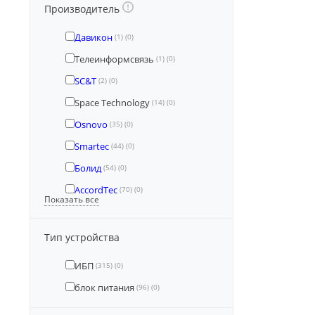
Производитель
Давикон
(1)
(0)
Телеинформсвязь
(1)
(0)
SC&T
(2)
(0)
Space Technology
(14)
(0)
Osnovo
(35)
(0)
Smartec
(44)
(0)
Болид
(54)
(0)
AccordTec
(70)
(0)
Показать все
Тип устройства
ИБП
(315)
(0)
блок питания
(96)
(0)