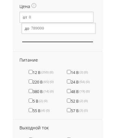
Цена
Питание
12 В
14 В
(250)
(0)
(2)
(0)
220 В
24 В
(65)
(0)
(54)
(0)
380 В
48 В
(14)
(0)
(19)
(0)
5 В
52 В
(2)
(0)
(2)
(0)
55 В
57 В
(4)
(0)
(3)
(0)
Выходной ток