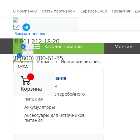
О компании
Стать партнером
Сервис PERCo
Гарантия
До
Заказать звонок
8 861 212-18-20
Каталог товаров
Монтаж
0
0
8 (800) 700-61-35
Главная
Каталог
Источники питания
Вход
Источники питания
Блоки питания
Корзина
Источники бесперебойного
питания
Аккумуляторы
Аксессуары для источников
питания