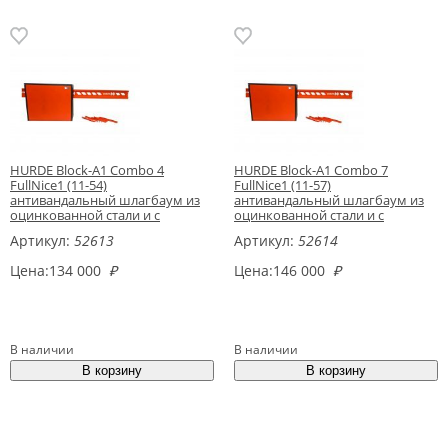
HURDE Block-A1 Combo 4
HURDE Block-A1 Combo 7
FullNice1 (11-54)
FullNice1 (11-57)
антивандальный шлагбаум из
антивандальный шлагбаум из
оцинкованной стали и с
оцинкованной стали и с
высокоскоростным
высокоскоростным
Артикул:
52613
Артикул:
52614
электромеханическим
электромеханическим
приводом для перекрытия
приводом для перекрытия
Цена:
134 000
₽
Цена:
146 000
₽
проезда до 3 метров
проезда до 6 метров
В наличии
В наличии