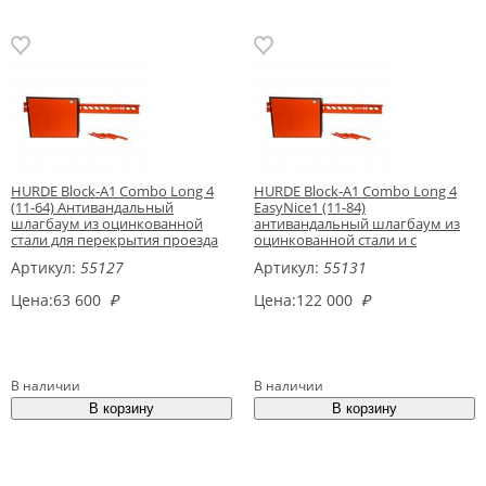
HURDE Block-A1 Combo Long 4
HURDE Block-A1 Combo Long 4
(11-64) Антивандальный
EasyNice1 (11-84)
шлагбаум из оцинкованной
антивандальный шлагбаум из
стали для перекрытия проезда
оцинкованной стали и с
до 3 метров
высокоскоростным
Артикул:
55127
Артикул:
55131
электромеханическим
приводом для перекрытия
Цена:
63 600
₽
Цена:
122 000
₽
проезда до 3 метров
В наличии
В наличии