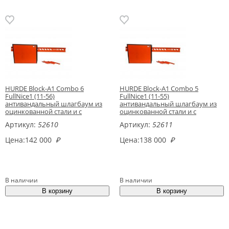
HURDE Block-A1 Combo 6
HURDE Block-A1 Combo 5
FullNice1 (11-56)
FullNice1 (11-55)
антивандальный шлагбаум из
антивандальный шлагбаум из
оцинкованной стали и с
оцинкованной стали и с
высокоскоростным
высокоскоростным
Артикул:
52610
Артикул:
52611
электромеханическим
электромеханическим
приводом для перекрытия
приводом для перекрытия
Цена:
142 000
₽
Цена:
138 000
₽
проезда до 5 метров
проезда до 4 метров
В наличии
В наличии