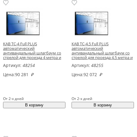
КАВ ТС-4 Full PLUS
КАВ ТС-4.5 Full PLUS
автоматический
автоматический
антивандальный шлагбаум со
антивандальный шлагбаум со
стрелой для проезда 4 метра и
стрелой для проезда 4.5 метра и
приемной стойкой
приемной стойкой
Артикул:
48254
Артикул:
48255
Цена:
90 281
₽
Цена:
92 072
₽
От 2-х дней
От 2-х дней