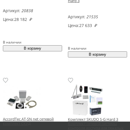
Hard 3
Артикул:
20838
Артикул:
21535
Цена:
28 182
₽
Цена:
27 633
₽
В наличии
В наличии
AccordTec AT-SN net сетевой
Комплект SKUDO S-G Hard 3
комплект СКУД
Комплект сетевой системы
контроля доступа для тяжелых