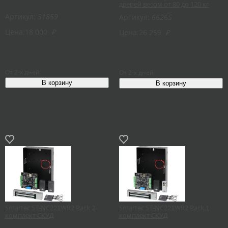
дверей весом от 80 до 120 кг
Артикул:
31859
Артикул:
66265
Цена:
18 000
₽
Цена:
26 259
₽
От 2-х дней
От 2-х дней
Smartec ST-NC221WR2 Pack 2
Smartec ST-NC221WR2 Pack 1
комплект СКУД
комплект СКУД