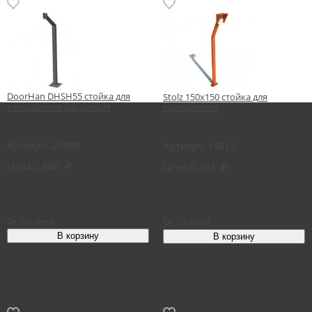
DoorHan DHSH55 стойка для
Stolz 150х150 стойка для
считывателя наклонная
считывателя
Артикул:
27099
Артикул:
19817
Цена:
2 800
₽
Цена:
5 203
₽
От 2-х дней
От 2-х дней