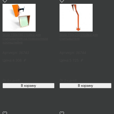
Stolz 150х180 стойка для
Stolz 150х250 стойка для
считывателя на поворотном
считывателя
кронштейне
Артикул:
36743
Артикул:
36744
Цена:
4 308
₽
Цена:
5 725
₽
От 2-х дней
От 2-х дней