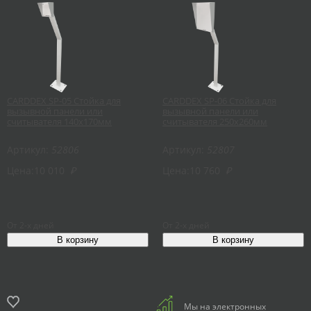
CARDDEX SP-05 Стойка для
CARDDEX SP-06 Стойка для
вызывной панели или
вызывной панели или
считывателя 140х170мм
считывателя 250х260мм
Артикул:
52806
Артикул:
52807
Цена:
10 010
₽
Цена:
10 760
₽
От 2-х дней
От 2-х дней
Мы на электронных