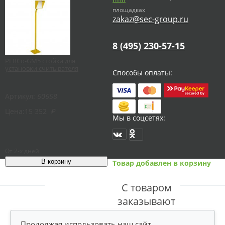
площадках
zakaz@sec-group.ru
8 (495) 230-57-15
PERCo-GM5 стойка для
установки считывателя
Способы оплаты:
Артикул:
60658
Цена:
15 352
₽
Мы в соцсетях:
От 2-х дней
Товар добавлен в корзину
С товаром
заказывают
Продолжая использовать наш сайт,