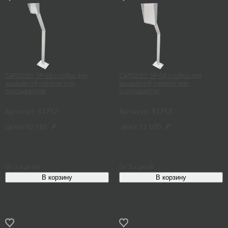
CARDDEX SP-03 стойка для
CARDDEX SP-04 стойка для
вызывной панели или
вызывной панели или
считываетля
считываетля
Артикул:
51757
Артикул:
51758
Цена:
10 180
₽
Цена:
12 070
₽
От 2-х дней
От 2-х дней