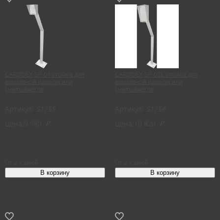
CARDDEX SP-01 стойка для
CARDDEX SP-02L стойка для
вызывной панели или
вызывной панели или
считываетля
считываетля
Артикул:
51755
Артикул:
51756
Цена:
9 980
₽
Цена:
10 820
₽
От 2-х дней
От 2-х дней