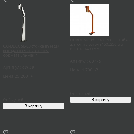
HURDE Stand-H02 (15-02) Стойка
для считывателя 150х250 мм.
CARDDEX SE-03 стойка въезда/
Высота 1400 мм
выезда со считывателем
формата Em-Marin
Артикул:
60175
Артикул:
48059
Цена:
4 700
₽
Цена:
25 200
₽
От 2-х дней
От 2-х дней