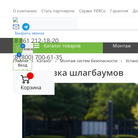
О компании
Стать партнером
Сервис PERCo
Гарантия
До
Заказать звонок
8 861 212-18-20
Каталог товаров
Монтаж
0
0
8 (800) 700-61-35
Главная
Каталог
Монтаж систем безопасности
Устан
Вход
Установка шлагбаумов
Корзина