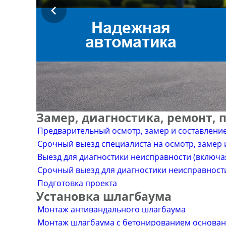
Замер, диагностика, ремонт, 
Предварительный осмотр, замер и составлени
Срочный выезд специалиста на осмотр, замер 
Выезд для диагностики неисправности (включа
Срочный выезд для диагностики неисправности
Подготовка проекта
Установка шлагбаума
Монтаж антивандального шлагбаума
Монтаж шлагбаума с бетонированием основания