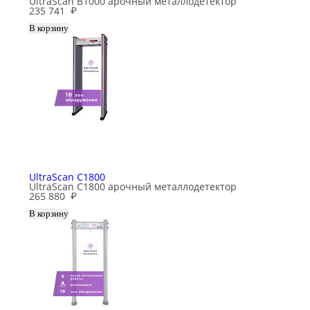
UltraScan B1000 арочный металлодетектор
235 741
₽
UltraScan C1800
UltraScan C1800 арочный металлодетектор
265 880
₽