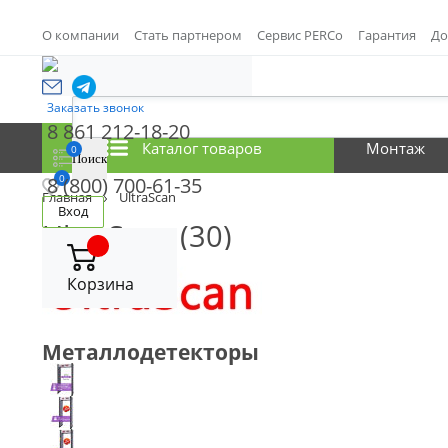
О компании
Стать партнером
Сервис PERCo
Гарантия
До
Заказать звонок
8 861 212-18-20
Каталог товаров
Монтаж
0
0
8 (800) 700-61-35
Главная
UltraScan
Вход
UltraScan
(30)
Корзина
Металлодетекторы