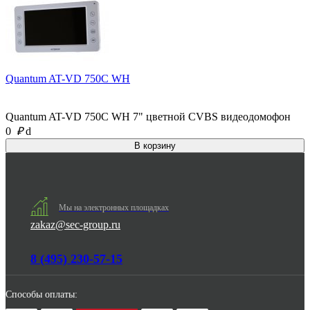
Quantum AT-VD 750C WH
Quantum AT-VD 750C WH 7" цветной CVBS видеодомофон
0
₽
d
Мы на электронных площадках
zakaz@sec-group.ru
8 (495) 230-57-15
Способы оплаты: