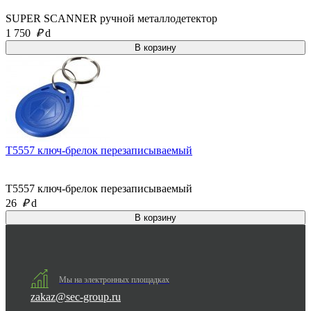
SUPER SCANNER ручной металлодетектор
1 750
₽
d
T5557 ключ-брелок перезаписываемый
T5557 ключ-брелок перезаписываемый
26
₽
d
Мы на электронных площадках
zakaz@sec-group.ru