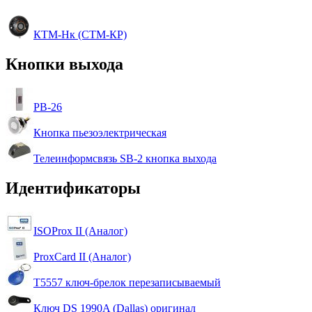
КТМ-Нк (СТМ-КР)
Кнопки выхода
PB-26
Кнопка пьезоэлектрическая
Телеинформсвязь SB-2 кнопка выхода
Идентификаторы
ISOProx II (Аналог)
ProxCard II (Аналог)
T5557 ключ-брелок перезаписываемый
Ключ DS 1990A (Dallas) оригинал