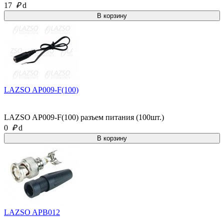
17
₽
d
LAZSO AP009-F(100)
LAZSO AP009-F(100) разъем питания (100шт.)
0
₽
d
LAZSO APB012