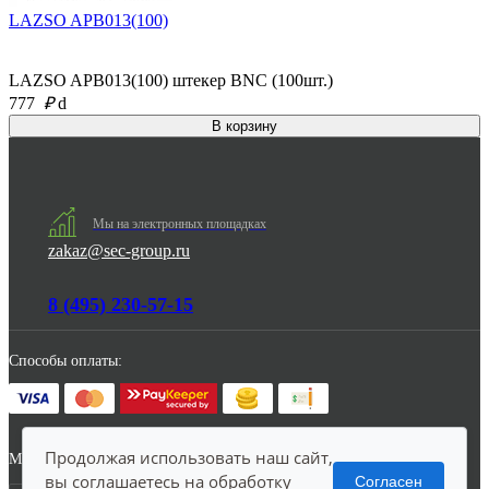
LAZSO APB013(100)
LAZSO APB013(100) штекер BNC (100шт.)
777
₽
d
Мы на электронных площадках
zakaz@sec-group.ru
8 (495) 230-57-15
Способы оплаты:
Продолжая использовать наш сайт,
Мы в соцсетях:
вы соглашаетесь на обработку
Согласен