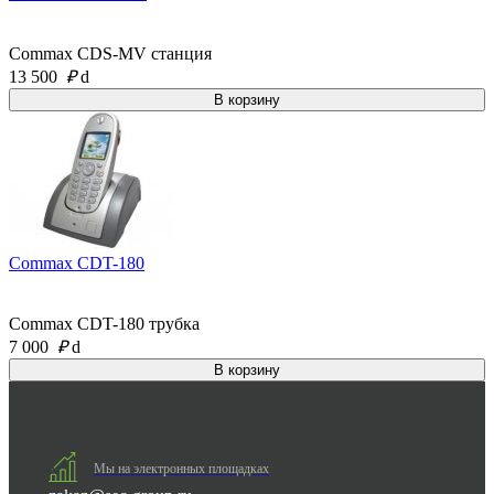
Commax CDS-MV станция
13 500
₽
d
Commax CDT-180
Commax CDT-180 трубка
7 000
₽
d
Мы на электронных площадках